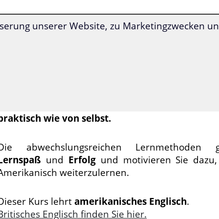
serung unserer Website, zu Marketingzwecken und
Mit der neuartigen
Superlearning-
Technologie
k
entspannt
deutlich schneller voran
und können s
konzentrieren.
Amerikanisch lernen war
noch nie so einfach wie 
Alle Übungen werden Ihnen durch den Kur
genau vorgegeben
. Dadurch lernen Sie Ame
praktisch wie von selbst.
Die abwechslungsreichen Lernmethoden ga
Lernspaß
und
Erfolg
und motivieren Sie dazu,
Amerikanisch weiterzulernen.
Dieser Kurs lehrt
amerikanisches Englisch
.
Britisches Englisch finden Sie hier.