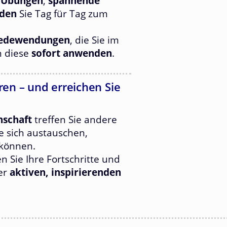
 Übungen
,
spannende
oden
Sie Tag für Tag zum
Redewendungen
, die Sie im
n diese
sofort anwenden
.
en – und erreichen Sie
nschaft
treffen Sie andere
e sich austauschen,
können.
len Sie Ihre Fortschritte und
ner
aktiven, inspirierenden