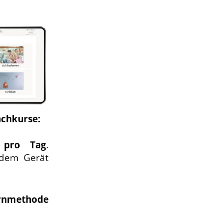
achkurse:
 pro Tag
.
edem Gerät
rnmethode