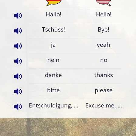
Hallo!
Hello!
Tschüss!
Bye!
ja
yeah
nein
no
danke
thanks
bitte
please
Entschuldigung, ...
Excuse me, ...