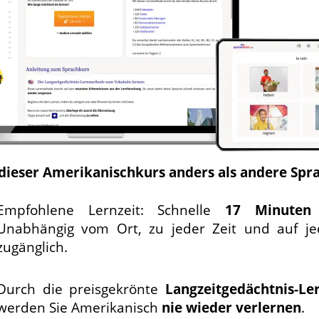
 dieser Amerikanischkurs anders als andere Spr
Empfohlene Lernzeit: Schnelle
17 Minuten
Unabhängig vom Ort, zu jeder Zeit und auf j
zugänglich.
Durch die preisgekrönte
Langzeit­gedächtnis-
Le
werden Sie Amerikanisch
nie wieder verlernen
.