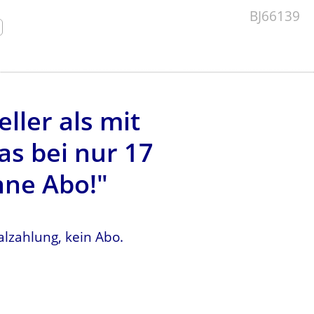
BJ66139
ller als mit
s bei nur 17
hne Abo!"
lzahlung, kein Abo.