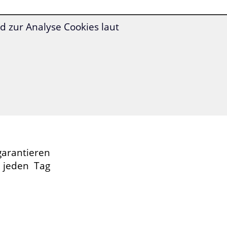
 zur Analyse Cookies laut
ommen Sie
ich besser
jetzt:
s
jeden Tag
rikanisch
rantieren
 jeden Tag