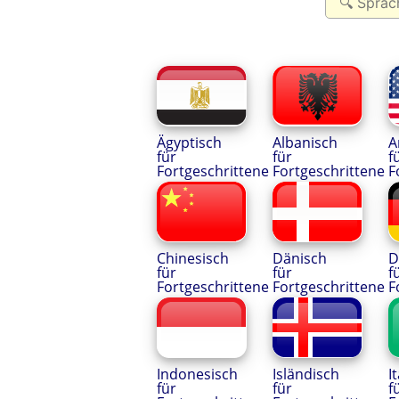
Ägyptisch
Albanisch
A
für
für
f
Fortgeschrittene
Fortgeschrittene
F
Chinesisch
Dänisch
D
für
für
f
Fortgeschrittene
Fortgeschrittene
F
Indonesisch
Isländisch
I
für
für
f