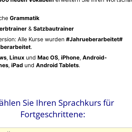
iche
Grammatik
erbtrainer
&
Satzbautrainer
rsion: Alle Kurse wurden
#Jahrueberarbeitet#
berarbeitet
.
ws
,
Linux
und
Mac OS
,
iPhone
,
Android-
nes
,
iPad
und
Android Tablets
.
hlen Sie Ihren Sprachkurs für
Fortgeschrittene: