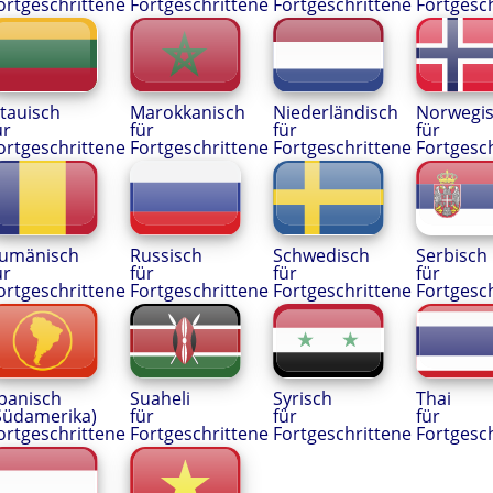
ortgeschrittene
Fortgeschrittene
Fortgeschrittene
Fortgesc
itauisch
Marokkanisch
Niederländisch
Norwegi
ür
für
für
für
ortgeschrittene
Fortgeschrittene
Fortgeschrittene
Fortgesc
umänisch
Russisch
Schwedisch
Serbisch
ür
für
für
für
ortgeschrittene
Fortgeschrittene
Fortgeschrittene
Fortgesc
panisch
Suaheli
Syrisch
Thai
Südamerika)
für
für
für
ortgeschrittene
Fortgeschrittene
Fortgeschrittene
Fortgesc