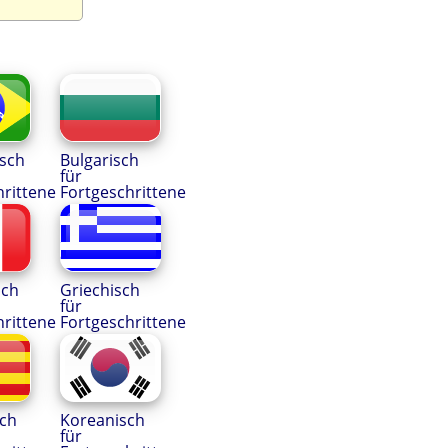
isch
Bulgarisch
für
hrittene
Fortgeschrittene
sch
Griechisch
für
hrittene
Fortgeschrittene
sch
Koreanisch
für