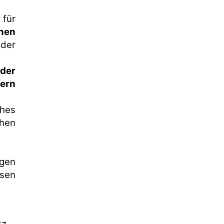
für
onen
der
 der
lern
hes
ehen
igen
sen
tz