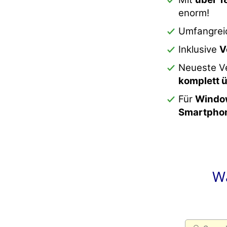
enorm!
Umfangre
Inklusive
V
Neueste Ve
komplett ü
Für
Windo
Smartpho
Wä