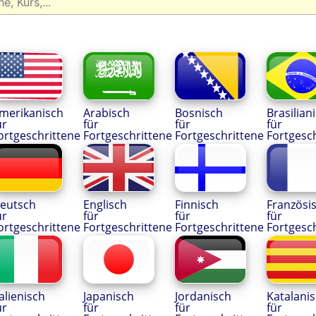
merikanisch
Arabisch
Bosnisch
Brasilian
ür
für
für
für
ortgeschrittene
Fortgeschrittene
Fortgeschrittene
Fortgesc
eutsch
Englisch
Finnisch
Französi
ür
für
für
für
ortgeschrittene
Fortgeschrittene
Fortgeschrittene
Fortgesc
talienisch
Japanisch
Jordanisch
Katalani
ür
für
für
für