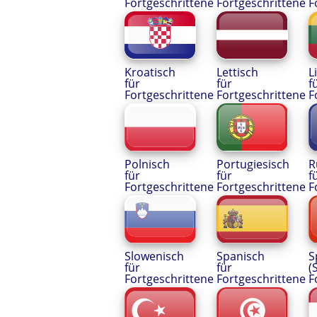
Fortgeschrittene
Fortgeschrittene
F
Kroatisch
Lettisch
L
für
für
f
Fortgeschrittene
Fortgeschrittene
F
Polnisch
Portugiesisch
R
für
für
f
Fortgeschrittene
Fortgeschrittene
F
Slowenisch
Spanisch
S
für
für
(
Fortgeschrittene
Fortgeschrittene
F