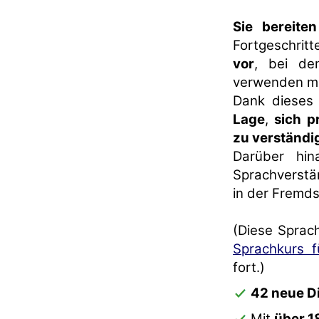
Sie bereiten
Fortgeschrit
vor
, bei d
verwenden m
Dank dieses
Lage
,
sich p
zu verständi
Darüber hin
Sprachverstän
in der Fremd
(Diese Sprac
Sprachkurs f
fort.)
42 neue D
Mit
über 1