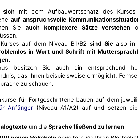
 sich
mit dem Aufbauwortschatz des Kurses 
tene
auf anspruchsvolle Kommunikationssituati
enen Sie
auch komplexere Sätze verstehen
o
üssen.
 Kurses auf dem Niveau B1/B2
sind Sie
also
in
roblemlos in Wort und Schrift mit Muttersprach
gen
.
aus besitzen Sie auch ein entsprechend ho
dnis, das Ihnen beispielsweise ermöglicht, Ferns
sprache zu schauen.
hkurse für Fortgeschrittene bauen auf dem jeweil
ür Anfänger
(Niveau A1/A2) auf und setzen die
ialogtexte
um die
Sprache fließend zu lernen
800 neuen Vokabeln
erweitern Sie Ihren Wortscha