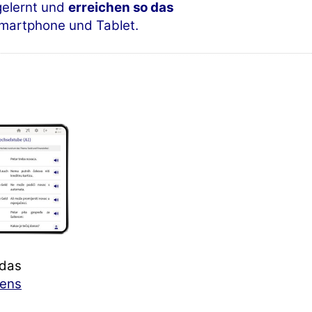
gelernt und
erreichen so das
martphone und Tablet.
 das
ens