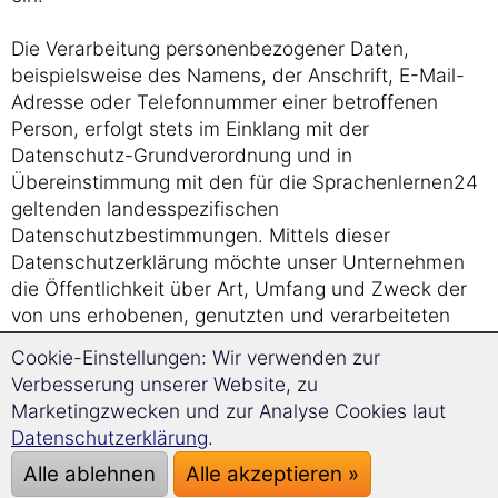
Die Verarbeitung personenbezogener Daten,
beispielsweise des Namens, der Anschrift, E-Mail-
Adresse oder Telefonnummer einer betroffenen
Person, erfolgt stets im Einklang mit der
Datenschutz-Grundverordnung und in
Übereinstimmung mit den für die Sprachenlernen24
geltenden landesspezifischen
Datenschutzbestimmungen. Mittels dieser
Datenschutzerklärung möchte unser Unternehmen
die Öffentlichkeit über Art, Umfang und Zweck der
von uns erhobenen, genutzten und verarbeiteten
personenbezogenen Daten informieren. Ferner
Cookie-Einstellungen: Wir verwenden zur
werden betroffene Personen mittels dieser
Verbesserung unserer Website, zu
Datenschutzerklärung über die ihnen zustehenden
Marketingzwecken und zur Analyse Cookies laut
Rechte aufgeklärt.
Datenschutzerklärung
.
Alle ablehnen
Alle akzeptieren »
Die Sprachenlernen24 hat als für die Verarbeitung