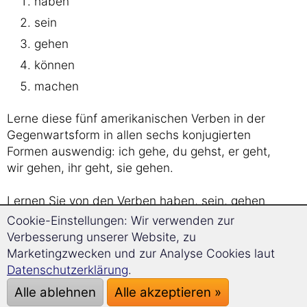
haben
sein
gehen
können
machen
Lerne diese fünf amerikanischen Verben in der
Gegenwartsform in allen sechs konjugierten
Formen auswendig: ich gehe, du gehst, er geht,
wir gehen, ihr geht, sie gehen.
Lernen Sie von den Verben haben, sein, gehen
und machen zudem die Vergangenheitsform
Cookie-Einstellungen: Wir verwenden zur
sowie die Zukunftsform.
Verbesserung unserer Website, zu
Marketingzwecken und zur Analyse Cookies laut
Überlegen Sie sich zuerst die Lösung. Klicken
Datenschutzerklärung
.
Sie danach die Buttons, um die Lösungen
Alle ablehnen
Alle akzeptieren »
aufzudecken.