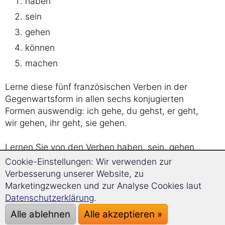
haben
sein
gehen
können
machen
Lerne diese fünf französischen Verben in der
Gegenwartsform in allen sechs konjugierten
Formen auswendig: ich gehe, du gehst, er geht,
wir gehen, ihr geht, sie gehen.
Lernen Sie von den Verben haben, sein, gehen
und machen zudem die Vergangenheitsform
Cookie-Einstellungen: Wir verwenden zur
sowie die Zukunftsform.
Verbesserung unserer Website, zu
Marketingzwecken und zur Analyse Cookies laut
Überlegen Sie sich zuerst die Lösung. Klicken
Datenschutzerklärung
.
Sie danach die Buttons, um die Lösungen
Alle ablehnen
Alle akzeptieren »
aufzudecken.