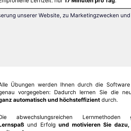
Empfohlene Lernzeit: nur
17 Minuten pro Tag
.
serung unserer Website, zu Marketingzwecken und 
Durch die einzigartige
Langzeitgedächtnis-L
werden Sie die Sprache
nie wieder verlernen
.
Mit der neuartigen
Superlearning-Technologie
k
32% schneller voran
und können sich besser konze
Alle Übungen werden Ihnen durch die Software
genau vorgegeben: Dadurch lernen Sie die ne
ganz automatisch und höchsteffizient
durch.
Die abwechslungsreichen Lernmethoden ga
Lernspaß
und Erfolg
und motivieren Sie dazu,