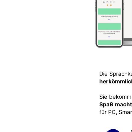
Die Sprachk
herkömmlic
Sie bekomme
Spaß mach
für PC, Sma