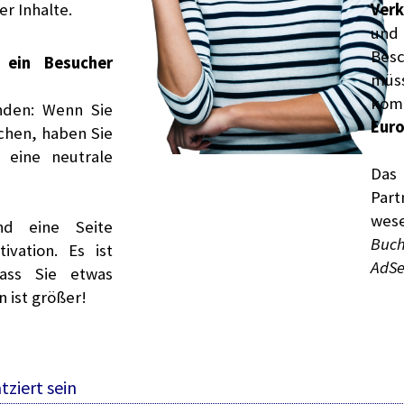
er Inhalte.
Verk
und
Bes
s ein Besucher
müs
kom
unden: Wenn Sie
Euro
chen, haben Sie
eine neutrale
Das
Par
wes
d eine Seite
Buc
ivation. Es ist
AdSe
dass Sie etwas
 ist größer!
tziert sein