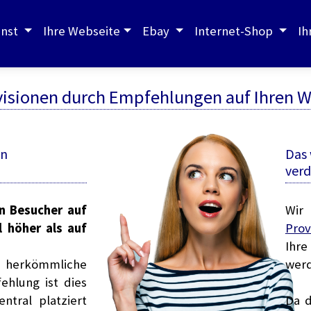
enst
Ihre Webseite
Ebay
Internet-Shop
Ih
ovisionen durch Empfehlungen auf Ihren 
on
Das
verd
in Besucher auf
Wir
l höher als auf
Prov
Ihre
n herkömmliche
wer
hlung ist dies
ntral platziert
Da 