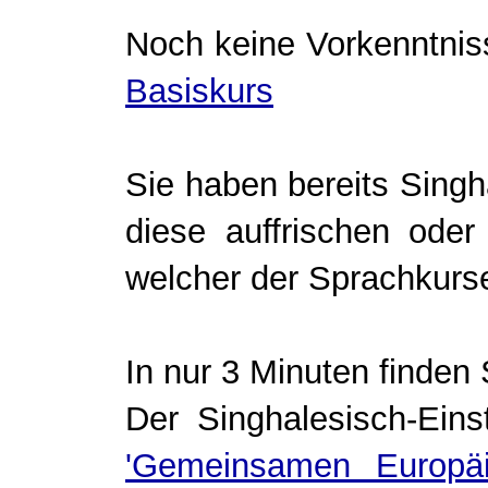
Noch keine Vorkenntni
Basiskurs
Sie haben bereits Singh
diese auffrischen oder 
welcher der Sprachkurse 
In nur 3 Minuten finden 
Der Singhalesisch-Einst
'Gemeinsamen Europäi