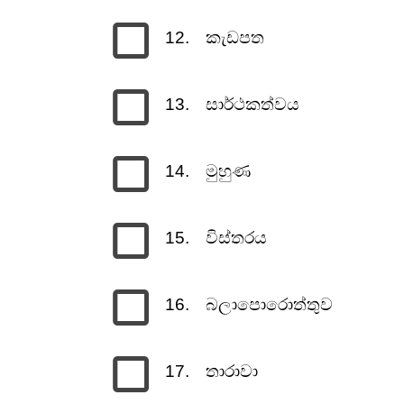
12.
කැඩපත
13.
සාර්ථකත්වය
14.
මුහුණ
15.
විස්තරය
16.
බලාපොරොත්තුව
17.
තාරාවා