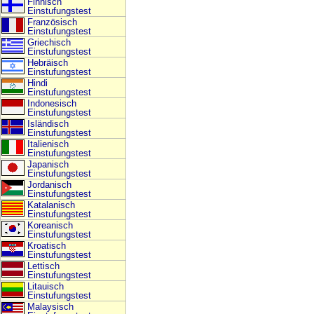
Finnisch
Einstufungstest
Französisch
Einstufungstest
Griechisch
Einstufungstest
Hebräisch
Einstufungstest
Hindi
Einstufungstest
Indonesisch
Einstufungstest
Isländisch
Einstufungstest
Italienisch
Einstufungstest
Japanisch
Einstufungstest
Jordanisch
Einstufungstest
Katalanisch
Einstufungstest
Koreanisch
Einstufungstest
Kroatisch
Einstufungstest
Lettisch
Einstufungstest
Litauisch
Einstufungstest
Malaysisch