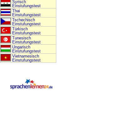
Syrisch
Einstufungstest
Thai
Einstufungstest
Tschechisch
Einstufungstest
Türkisch
Einstufungstest
Tunesisch
Einstufungstest
Ungarisch
Einstufungstest
Vietnamesisch
Einstufungstest