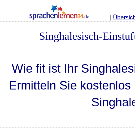
|
Übersich
Singhalesisch-Einstuf
Wie fit ist Ihr Singhal
Ermitteln Sie kostenlos 
Singhal