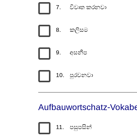
7.
විවෘත කරනවා
8.
කලිසම
9.
අසනීප
10.
පුරවනවා
Aufbauwortschatz-Vokabe
11.
පසුපසින්