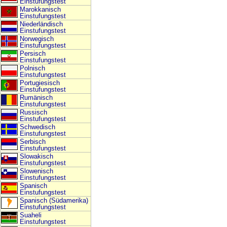
Einstufungstest
Marokkanisch
Einstufungstest
Niederländisch
Einstufungstest
Norwegisch
Einstufungstest
Persisch
Einstufungstest
Polnisch
Einstufungstest
Portugiesisch
Einstufungstest
Rumänisch
Einstufungstest
Russisch
Einstufungstest
Schwedisch
Einstufungstest
Serbisch
Einstufungstest
Slowakisch
Einstufungstest
Slowenisch
Einstufungstest
Spanisch
Einstufungstest
Spanisch (Südamerika)
Einstufungstest
Suaheli
Einstufungstest