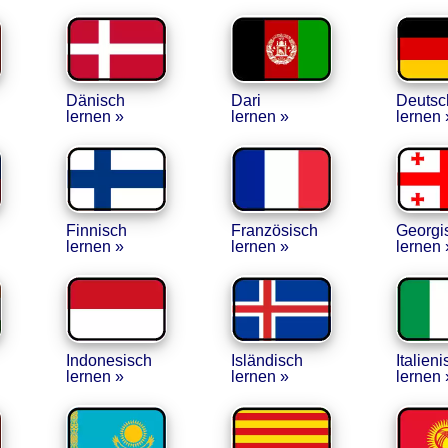
Dänisch
Dari
Deutsc
lernen »
lernen »
lernen 
Finnisch
Französisch
Georgi
lernen »
lernen »
lernen 
Indonesisch
Isländisch
Italieni
lernen »
lernen »
lernen 