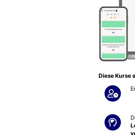
Diese Kurse 
E
D
L
v