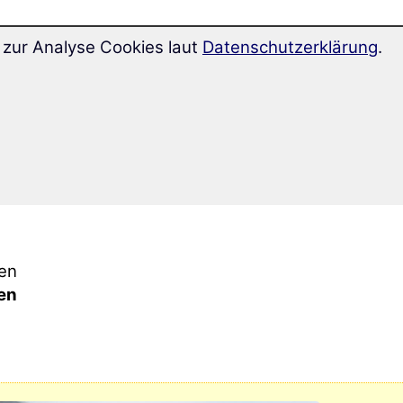
zur Analyse Cookies laut
Datenschutzerklärung
.
ie
ch
en
ue
nt
en
en