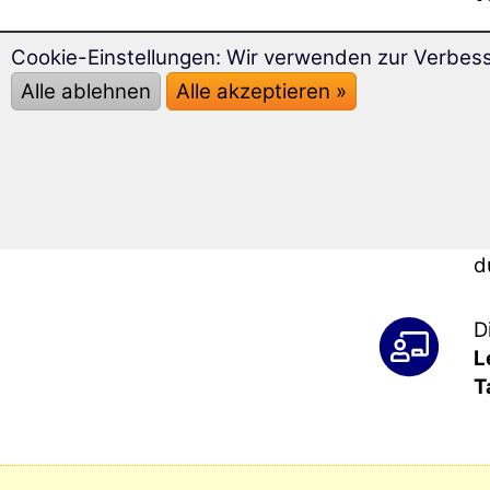
Cookie-Einstellungen: Wir verwenden zur Verbes
M
k
Alle ablehnen
Alle akzeptieren »
b
A
T
S
d
D
L
T