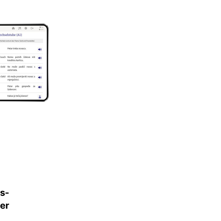
s-
er