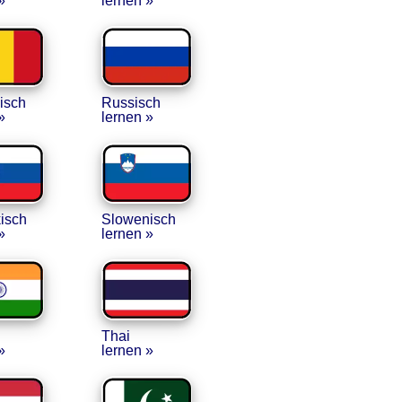
»
lernen »
isch
Russisch
»
lernen »
isch
Slowenisch
»
lernen »
Thai
»
lernen »