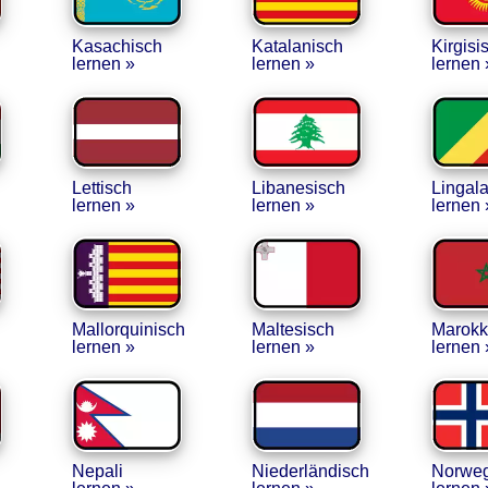
Kasachisch
Katalanisch
Kirgisi
lernen »
lernen »
lernen 
Lettisch
Libanesisch
Lingal
lernen »
lernen »
lernen 
Mallorquinisch
Maltesisch
Marokk
lernen »
lernen »
lernen 
Nepali
Niederländisch
Norweg