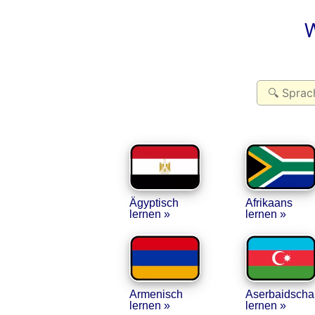
W
Ägyptisch
Afrikaans
lernen »
lernen »
Armenisch
Aserbai­dscha
lernen »
lernen »