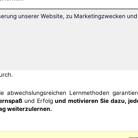
serung unserer Website, zu Marketingzwecken und 
it der neuartigen
Superlearning-
Technolog
ommen Sie
32% schneller voran
und können si
esser konzentrieren.
lle Übungen werden Ihnen durch die Software jed
ag genau vorgegeben: Dadurch lernen Sie die ne
prache
ganz automatisch und höchsteffizie
urch.
ie abwechslungs­reichen Lern­methoden garantier
ernspaß
und Erfolg
und motivieren Sie dazu, jed
ag weiterzulernen.