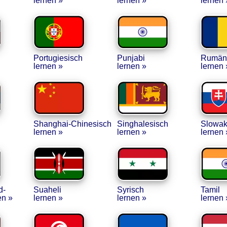
lernen »
lernen »
lernen 
Portugiesisch
Punjabi
Rumän
lernen »
lernen »
lernen 
Shanghai-Chi­nesisch
Singhalesisch
Slowak
lernen »
lernen »
lernen 
d­
Suaheli
Syrisch
Tamil
en »
lernen »
lernen »
lernen 