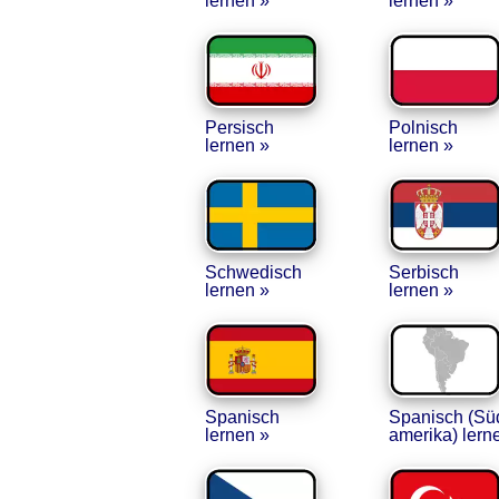
lernen »
lernen »
Persisch
Polnisch
lernen »
lernen »
Schwedisch
Serbisch
lernen »
lernen »
Spanisch
Spanisch (Sü
lernen »
amerika)
lern