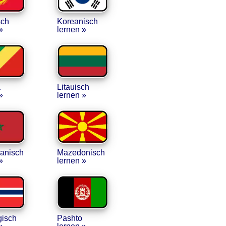
sch
Koreanisch
»
lernen »
a
Litauisch
»
lernen »
anisch
Mazedonisch
»
lernen »
isch
Pashto