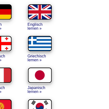
h
Englisch
»
lernen »
sch
Griechisch
»
lernen »
sch
Japanisch
»
lernen »