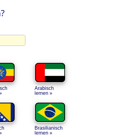
n?
sch
Arabisch
»
lernen »
ch
Brasilianisch
»
lernen »