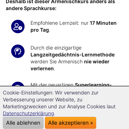
Deshalb ist dieser Armenischkurs anders als
andere Sprachkurse:
Empfohlene Lernzeit: nur
17 Minuten
pro Tag
.
Durch die einzigartige
Langzeitgedächtnis-Lernmethode
werden Sie Armenisch
nie wieder
verlernen
.
Mit der neuartigen
Superlearning-
Technologie
kommen Sie
32%
Cookie-Einstellungen: Wir verwenden zur
schneller voran
und können sich
Verbesserung unserer Website, zu
besser konzentrieren.
Marketingzwecken und zur Analyse Cookies laut
Datenschutzerklärung
.
Alle Übungen werden Ihnen durch die
Alle ablehnen
Alle akzeptieren »
Software jeden Tag genau