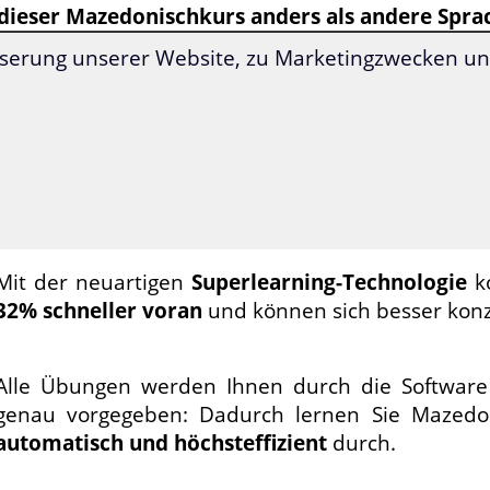
 dieser Mazedonischkurs anders als andere Spra
serung unserer Website, zu Marketingzwecken und
Empfohlene Lernzeit: nur
17 Minuten pro Tag
.
Durch die einzigartige
Langzeitgedächtnis-L
werden Sie Mazedonisch
nie wieder verlernen
.
Mit der neuartigen
Superlearning-Technologie
k
32% schneller voran
und können sich besser konz
Alle Übungen werden Ihnen durch die Software
genau vorgegeben: Dadurch lernen Sie Mazed
automatisch und höchsteffizient
durch.