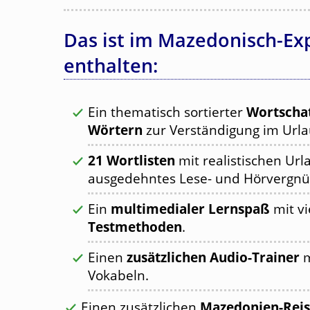
Das ist im Mazedonisch-Ex
enthalten:
Ein thematisch sortierter
Wortschat
Wörtern
zur Verständigung im Urla
21 Wortlisten
mit realistischen Url
ausgedehntes Lese- und Hörvergnü
Ein
multimedialer Lernspaß
mit vi
Testmethoden
.
Einen
zusätzlichen Audio-Trainer
m
Vokabeln.
Einen zusätzlichen
Mazedonien-Reis