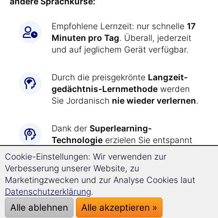
andere Sprachkurse:
Empfohlene Lernzeit: nur schnelle
17
Minuten pro Tag
. Überall, jederzeit
und auf jeglichem Gerät verfügbar.
Durch die preisgekrönte
Langzeit­
gedächtnis-
Lernmethode
werden
Sie Jordanisch
nie wieder verlernen
.
Dank der
Superlearning-
Technologie
erzielen Sie entspannt
einen
deutlich schnelleren
Cookie-Einstellungen: Wir verwenden zur
Fortschritt
und können sich besser
Verbesserung unserer Website, zu
konzentrieren.
Marketingzwecken und zur Analyse Cookies laut
Datenschutzerklärung
.
Jordanisch lernen war
noch nie so
Alle ablehnen
Alle akzeptieren »
einfach wie jetzt: