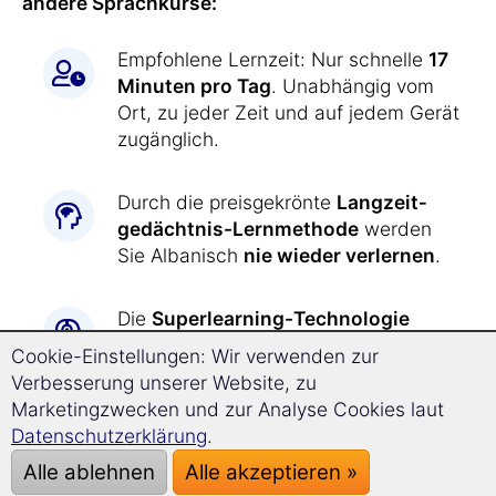
andere Sprachkurse:
Empfohlene Lernzeit: Nur schnelle
17
Minuten pro Tag
. Unabhängig vom
Ort, zu jeder Zeit und auf jedem Gerät
zugänglich.
Durch die preisgekrönte
Langzeit­
gedächtnis-
Lernmethode
werden
Sie Albanisch
nie wieder verlernen
.
Die
Superlearning-
Technologie
ermöglicht Ihnen, entspannt
deutlich
Cookie-Einstellungen: Wir verwenden zur
schneller
und mit besserer
Verbesserung unserer Website, zu
Konzentration voranzukommen.
Marketingzwecken und zur Analyse Cookies laut
Datenschutzerklärung
.
Albanisch lernen war
noch nie so
Alle ablehnen
Alle akzeptieren »
einfach wie jetzt: