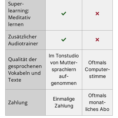
Super­
learning:
Meditativ
lernen
Zusätz­licher
Audio­trainer
Im Tonstudio
Qualität der
von Mutter­
Oftmals
gesprochenen
sprachlern
Computer­
Vokabeln und
auf­
stimme
Texte
genommen
Oftmals
Einmalige
Zahlung
monat­
Zahlung
liches Abo