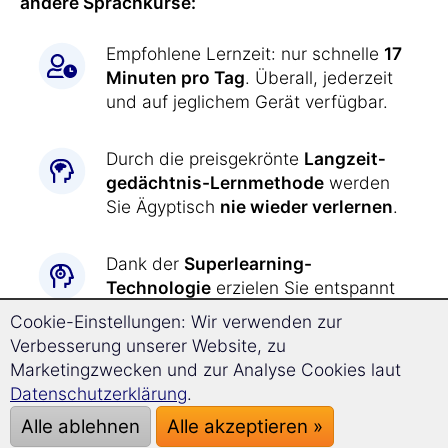
andere Sprachkurse:
Empfohlene Lernzeit: nur schnelle
17
Minuten pro Tag
. Überall, jederzeit
und auf jeglichem Gerät verfügbar.
Durch die preisgekrönte
Langzeit­
gedächtnis-
Lernmethode
werden
Sie Ägyptisch
nie wieder verlernen
.
Dank der
Superlearning-
Technologie
erzielen Sie entspannt
einen
deutlich schnelleren
Cookie-Einstellungen: Wir verwenden zur
Fortschritt
und können sich besser
Verbesserung unserer Website, zu
konzentrieren.
Marketingzwecken und zur Analyse Cookies laut
Datenschutzerklärung
.
Ägyptisch lernen war
noch nie so
Alle ablehnen
Alle akzeptieren »
einfach wie jetzt: