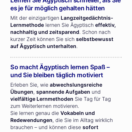
Lernen Sie Ägyptisch schneller, als Sie
es je für möglich gehalten hätten
Mit der einzigartigen
Langzeitgedächtnis-
Lernmethode
lernen Sie Ägyptisch
effektiv,
nachhaltig und zeitsparend
. Schon nach
kurzer Zeit können Sie sich
selbstbewusst
auf Ägyptisch unterhalten
.
So macht Ägyptisch lernen Spaß –
und Sie bleiben täglich motiviert
Erleben Sie, wie
abwechslungsreiche
Übungen
,
spannende Aufgaben
und
vielfältige Lernmethoden
Sie Tag für Tag
zum Weiterlernen motivieren.
Sie lernen genau die
Vokabeln und
Redewendungen
, die Sie im Alltag wirklich
brauchen – und können diese
sofort