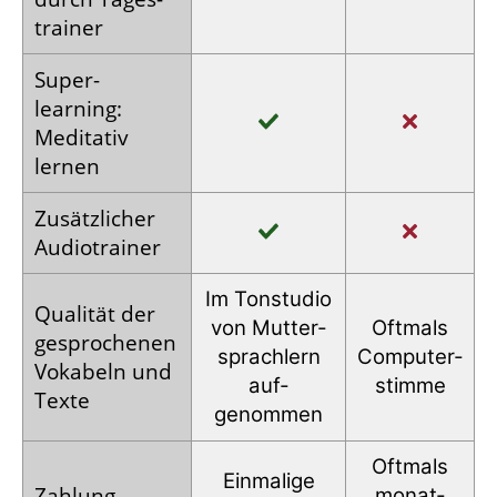
trainer
Super­
learning:
Meditativ
lernen
Zusätz­licher
Audio­trainer
Im Tonstudio
Qualität der
von Mutter­
Oftmals
gesprochenen
sprachlern
Computer­
Vokabeln und
auf­
stimme
Texte
genommen
Oftmals
Einmalige
Zahlung
monat­