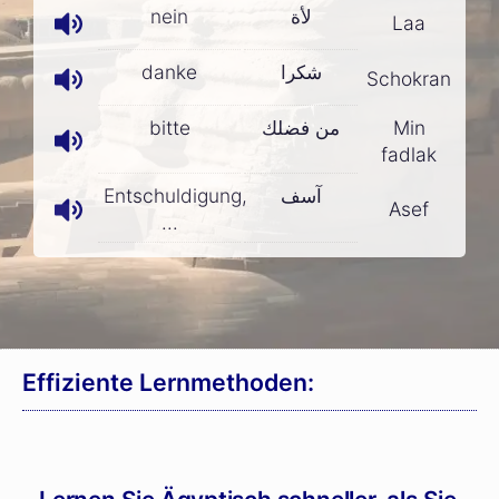
nein
لأة
Laa
danke
شكرا
Schokran
bitte
من فضلك
Min
fadlak
Entschuldigung,
آسف
Asef
...
Effiziente Lernmethoden: