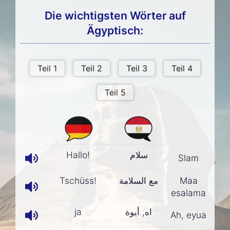
Die wichtigsten Wörter auf
Ägyptisch:
Hallo!
سلام
Slam
Tschüss!
مع السلامة
Maa
esalama
ja
اه, أيوة
Ah, eyua