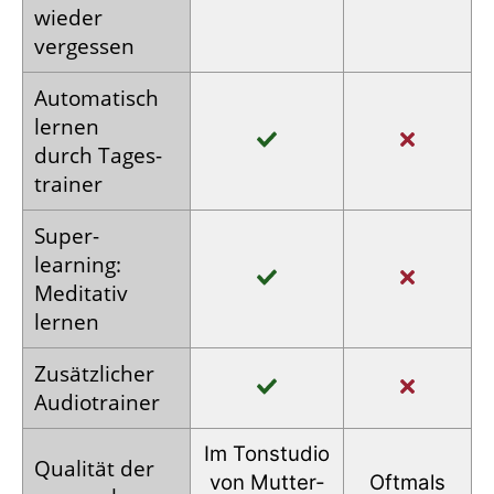
wieder
vergessen
Auto­matisch
lernen
durch Tages­
trainer
Super­
learning:
Meditativ
lernen
Zusätz­licher
Audio­trainer
Im Tonstudio
Qualität der
von Mutter­
Oftmals