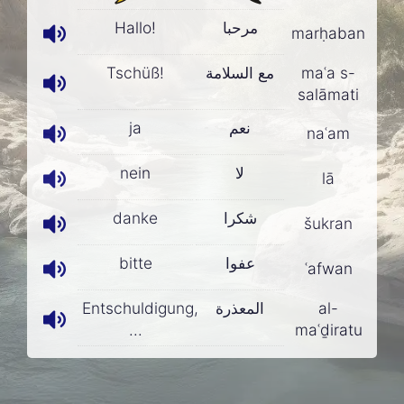
Hallo!
مرحبا
marḥaban
Tschüß!
مع السلامة
maʿa s-
salāmati
ja
نعم
naʿam
nein
لا
lā
danke
شكرا
šukran
bitte
عفوا
ʿafwan
Entschuldigung,
المعذرة
al-
...
maʿḏiratu