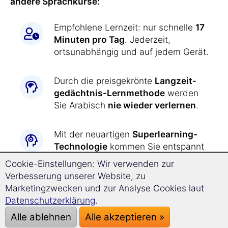
andere Sprachkurse:
Empfohlene Lernzeit: nur schnelle
17
Minuten pro Tag
. Jederzeit,
ortsunabhängig und auf jedem Gerät.
Durch die preisgekrönte
Langzeit­
gedächtnis-
Lernmethode
werden
Sie Arabisch
nie wieder verlernen
.
Mit der neuartigen
Superlearning-
Technologie
kommen Sie entspannt
deutlich schneller voran
und können
Cookie-Einstellungen: Wir verwenden zur
sich besser konzentrieren.
Verbesserung unserer Website, zu
Marketingzwecken und zur Analyse Cookies laut
Arabisch lernen war
noch nie so
Datenschutzerklärung
.
einfach wie jetzt:
Alle ablehnen
Alle akzeptieren »
Alle Übungen werden Ihnen durch