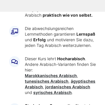
den Kurs
jeden Tag genau
vorgegeben
. Dadurch lernen Sie
Arabisch
praktisch wie von selbst.
Die abwechslungsreichen
Lernmethoden garantieren
Lernspaß
und
Erfolg
und motivieren Sie dazu,
jeden Tag Arabisch weiterzulernen.
Dieser Kurs lehrt
Hocharabisch
.
Andere Arabisch-Varianten finden Sie
hier:
Marokkanisches Arabisch
,
tunesisches Arabisch
,
ägyptisches
Arabisch
,
jordanisches Arabisch
und
syrisches Arabisch
.