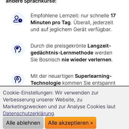
andere Sprachkurse:
Empfohlene Lernzeit: nur schnelle
17
Minuten pro Tag
. Überall, jederzeit
und auf jeglichem Gerät verfügbar.
Durch die preisgekrönte
Langzeit­
gedächtnis-
Lernmethode
werden
Sie Bosnisch
nie wieder verlernen
.
Mit der neuartigen
Superlearning-
Technologie
kommen Sie entspannt
deutlich schneller voran
und können
Cookie-Einstellungen: Wir verwenden zur
sich besser konzentrieren.
Verbesserung unserer Website, zu
Marketingzwecken und zur Analyse Cookies laut
Bosnisch lernen war
noch nie so
Datenschutzerklärung
.
einfach wie jetzt:
Alle ablehnen
Alle akzeptieren »
Alle Übungen werden Ihnen durch