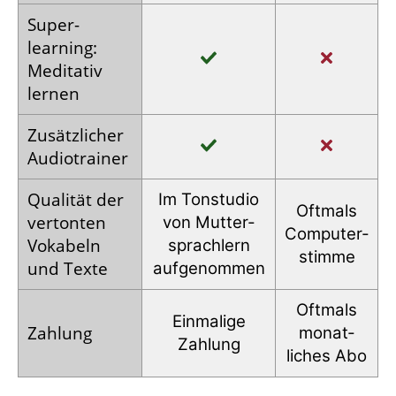
Super­
learning:
Meditativ
lernen
Zusätz­licher
Audio­trainer
Qualität der
Im Tonstudio
Oftmals
vertonten
von Mutter­
Computer­
Vokabeln
sprachlern
stimme
und Texte
auf­genommen
Oftmals
Einmalige
Zahlung
monat­
Zahlung
liches Abo