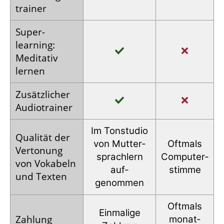
trainer
Super­
learning:
Meditativ
lernen
Zusätz­licher
Audio­trainer
Im Tonstudio
Qualität der
von Mutter­
Oftmals
Vertonung
sprachlern
Computer­
von Vokabeln
auf­
stimme
und Texten
genommen
Oftmals
Einmalige
Zahlung
monat­