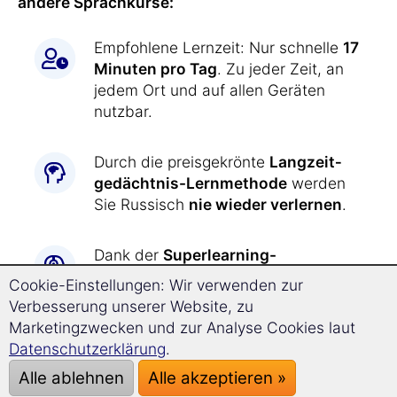
andere Sprachkurse:
Empfohlene Lernzeit: Nur schnelle
17
Minuten pro Tag
. Zu jeder Zeit, an
jedem Ort und auf allen Geräten
nutzbar.
Durch die preisgekrönte
Langzeit­
gedächtnis-
Lernmethode
werden
Sie Russisch
nie wieder verlernen
.
Dank der
Superlearning-
Technologie
erzielen Sie entspannt
Cookie-Einstellungen: Wir verwenden zur
einen
deutlich schnelleren
Verbesserung unserer Website, zu
Fortschritt
und können sich besser
Marketingzwecken und zur Analyse Cookies laut
konzentrieren.
Datenschutzerklärung
.
Alle ablehnen
Alle akzeptieren »
Russisch lernen war
noch nie so