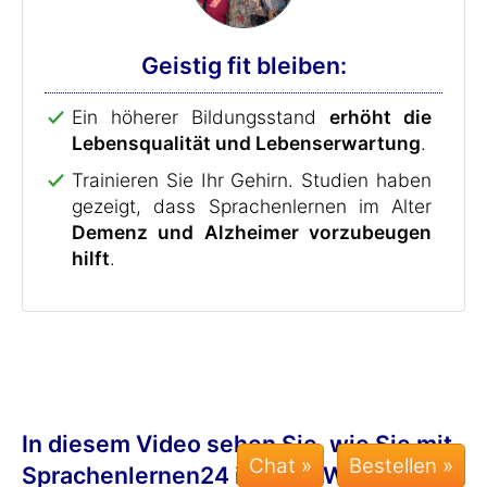
Geistig fit bleiben:
Ein höherer Bildungsstand
erhöht die
Lebensqualität und Lebenserwartung
.
Trainieren Sie Ihr Gehirn. Studien haben
gezeigt, dass Sprachenlernen im Alter
Demenz und Alzheimer vorzubeugen
hilft
.
In diesem Video sehen Sie, wie Sie mit
Chat »
Sprachenlernen24 in nur 7 Wochen