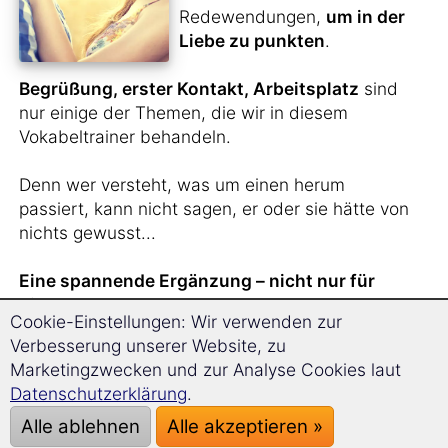
Redewendungen,
um in der
Liebe zu punkten
.
Begrüßung, erster Kontakt, Arbeitsplatz
sind
nur einige der Themen, die wir in diesem
Vokabeltrainer behandeln.
Denn wer versteht, was um einen herum
passiert, kann nicht sagen, er oder sie hätte von
nichts gewusst...
Eine spannende Ergänzung – nicht nur für
Singles.
Cookie-Einstellungen: Wir verwenden zur
Verbesserung unserer Website, zu
Marketingzwecken und zur Analyse Cookies laut
Sie haben
gerade
Datenschutzerklärung
.
jemanden aus Russland
Alle ablehnen
Alle akzeptieren »
kennengelernt
und wollen