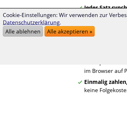
Jeder Satz sync
Cookie-Einstellungen: Wir verwenden zur Verbes
Russisch oder D
Datenschutzerklärung
.
aufdecken.
Alle ablehnen
Alle akzeptieren »
Neugeschrieben
jeder Roman eige
ungekürzt in der
Lesen, wo Sie w
im Browser auf P
Einmalig zahlen
keine Folgekoste