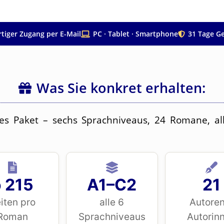
rtiger Zugang per E-Mail
PC · Tablet · Smartphone
31 Tage Ge
Was Sie konkret erhalten:
ges Paket – sechs Sprachniveaus, 24 Romane, all
 215
A1–C2
21
iten pro
alle 6
Autoren
Roman
Sprachniveaus
Autorin