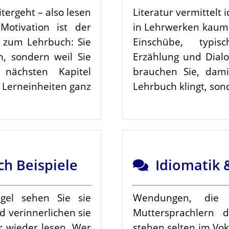
itergeht – also lesen
Literatur vermittelt 
Motivation ist der
in Lehrwerken kaum
 zum Lehrbuch: Sie
Einschübe, typis
en, sondern weil Sie
Erzählung und Dialo
nächsten Kapitel
brauchen Sie, dami
e Lerneinheiten ganz
Lehrbuch klingt, so
h Beispiele
Idiomatik 
egel sehen Sie sie
Wendungen, die 
d verinnerlichen sie
Muttersprachlern 
r wieder lesen. Wer
stehen selten im Voka