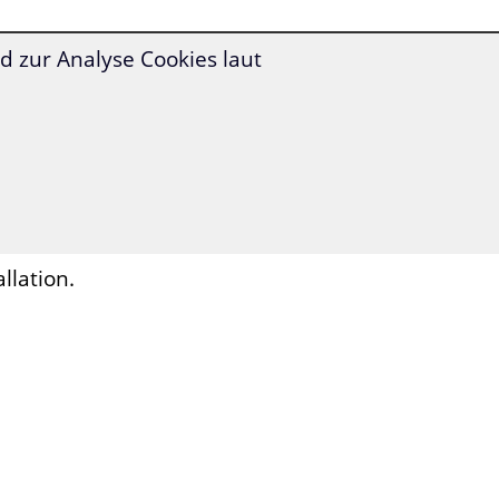
 zur Analyse Cookies laut
 auf Tipp
s von A1 bis C2,
Sie einsteigen.
llation.