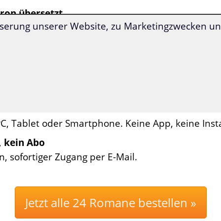
hron übersetzt
serung unserer Website, zu Marketingzwecken und
eutsch ein- und ausblenden oder Übersetzung erst
 in moderner Sprache
ns für Sprachenlerner aufbereitet – Sprachniveau
 Handlung. Sie wissen sofort, mit welchem Roman 
ollen
C, Tablet oder Smartphone. Keine App, keine Insta
, kein Abo
n, sofortiger Zugang per E-Mail.
Jetzt alle 24 Romane bestellen »