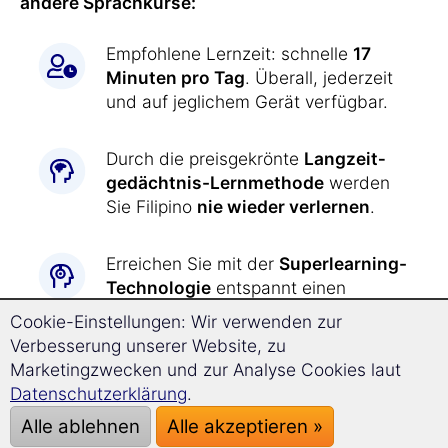
andere Sprachkurse:
Empfohlene Lernzeit: schnelle
17
Minuten pro Tag
. Überall, jederzeit
und auf jeglichem Gerät verfügbar.
Durch die preisgekrönte
Langzeit­
gedächtnis-
Lernmethode
werden
Sie Filipino
nie wieder verlernen
.
Erreichen Sie mit der
Superlearning-
Technologie
entspannt einen
deutlich beschleunigten Lernerfolg
Cookie-Einstellungen: Wir verwenden zur
und steigern Sie Ihre
Verbesserung unserer Website, zu
Konzentrationsfähigkeit.
Marketingzwecken und zur Analyse Cookies laut
Datenschutzerklärung
.
Filipino lernen war
noch nie so
Alle ablehnen
Alle akzeptieren »
einfach wie jetzt: