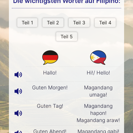
Die wichtigsten Wörter auf Filipino:
Hallo!
Hi!/ Hello!
Guten Morgen!
Magandang
umaga!
Guten Tag!
Magandang
hapon!
Magandang araw!
Guten Abend!
Magandang gabi!