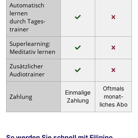
Auto­matisch
lernen
durch Tages­
trainer
Super­learning:
Meditativ lernen
Zusätz­licher
Audio­trainer
Oftmals
Einmalige
Zahlung
monat­
Zahlung
liches Abo
So werden Sie schnell mit Filipino