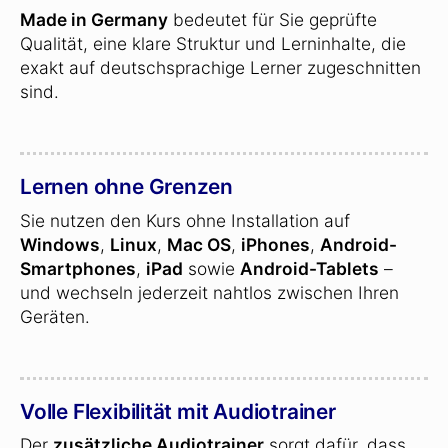
Made in Germany
bedeutet für Sie geprüfte
Qualität, eine klare Struktur und Lerninhalte, die
exakt auf deutschsprachige Lerner zugeschnitten
sind.
Lernen ohne Grenzen
Sie nutzen den Kurs ohne Installation auf
Windows
,
Linux
,
Mac OS
,
iPhones
,
Android-
Smartphones
,
iPad
sowie
Android-Tablets
–
und wechseln jederzeit nahtlos zwischen Ihren
Geräten.
Volle Flexibilität mit Audiotrainer
Der
zusätzliche Audiotrainer
sorgt dafür, dass