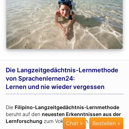
Die Langzeit­gedächtnis-
Lernmethode
von Sprachenlernen24:
Lernen und nie wieder vergessen
Die
Filipino-
Langzeit­gedächtnis-
Lernmethode
beruht auf den
neuesten Erkenntnissen aus der
Lernforschung
zum Vokabellernen.
Chat »