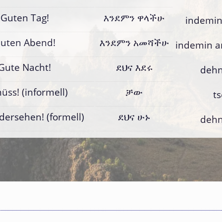
Guten Tag!
እንደምን ዋላችሁ
indemin
uten Abend!
እንደምን አመሻችሁ
indemin 
Gute Nacht!
ደህና እደሩ
dehn
üss! (informell)
ቻው
t
dersehen! (formell)
ደህና ሁኑ
dehn