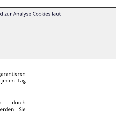
entspannt
 zur Analyse Cookies laut
eigern Sie
zt:
s
jeden Tag
ch
praktisch
rantieren
 jeden Tag
in – durch
erden Sie