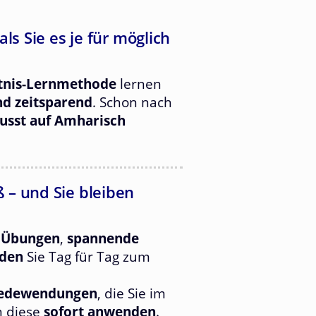
ls Sie es je für möglich
tnis-Lernmethode
lernen
nd zeitsparend
. Schon nach
usst auf Amharisch
 – und Sie bleiben
 Übungen
,
spannende
oden
Sie Tag für Tag zum
Redewendungen
, die Sie im
n diese
sofort anwenden
.