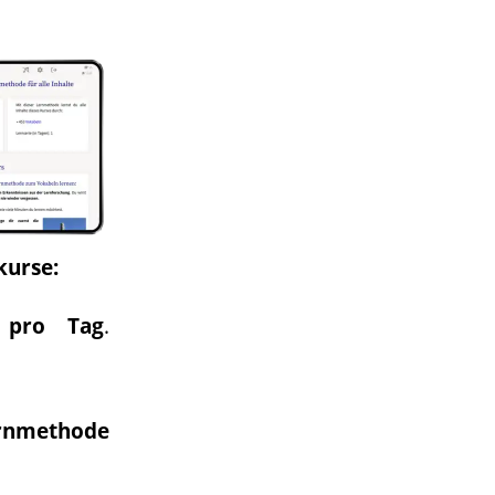
kurse:
 pro Tag
.
rnmethode