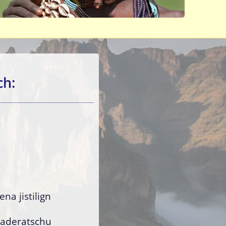
ch:
ena jistilign
 aderatschu