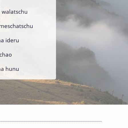
 walatschu
ameschatschu
a ideru
schao
a hunu