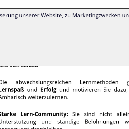
Erreichen Sie mit der
Superlearning-
Technologie
serung unserer Website, zu Marketingzwecken und
einen
deutlich beschleunigten Lernerfolg
und st
Ihre Konzentrationsfähigkeit.
Amharisch lernen war
noch nie so einfach wie jet
Alle Übungen werden Ihnen durch den Kur
genau vorgegeben
. Dadurch lernen Sie Amharis
wie von selbst.
Die abwechslungsreichen Lernmethoden ga
Lernspaß
und
Erfolg
und motivieren Sie dazu,
Amharisch weiterzulernen.
Starke Lern-Community:
Sie sind nicht alle
Unterstützung und ständige Belohnungen w
konsequent dranbleiben.