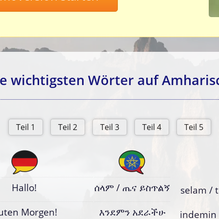
e wichtigsten Wörter auf Amharis
Hallo!
ሰላም / ጤና ይስጥልኝ
selam / t
uten Morgen!
እንደምን አደራችሁ
indemin