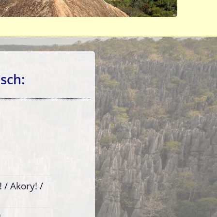
sch:
/ Akory! /