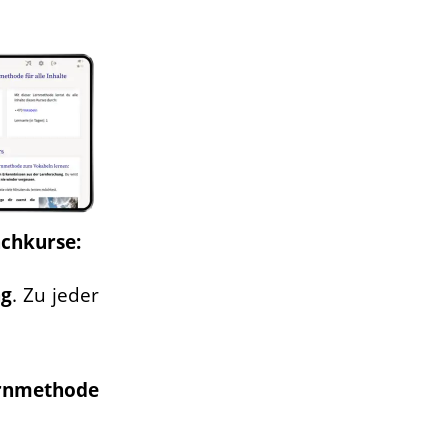
achkurse:
ag
. Zu jeder
rnmethode