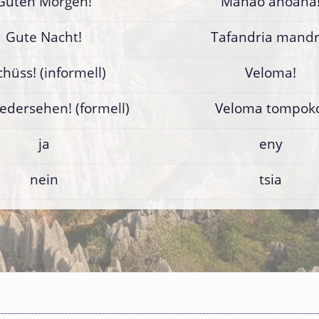
Guten Morgen!
Manao ahoana
Gute Nacht!
Tafandria mandr
chüss! (informell)
Veloma!
edersehen! (formell)
Veloma tompok
ja
eny
nein
tsia