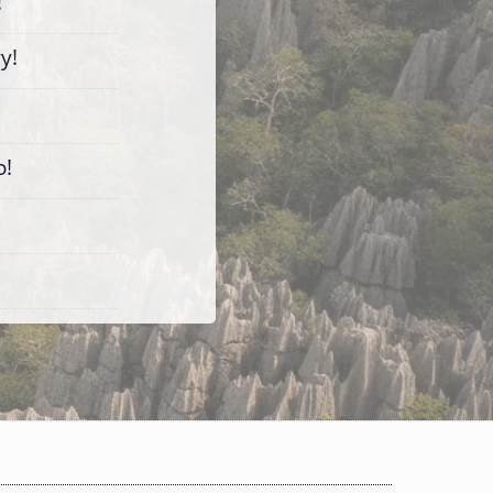
!
y!
o!