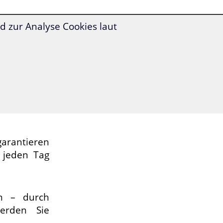
entspannt
 zur Analyse Cookies laut
eigern Sie
jetzt:
s
jeden Tag
agassisch
rantieren
 jeden Tag
in – durch
erden Sie