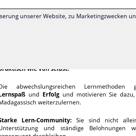
Erreichen Sie mit der
Superlearning-
Technologie
serung unserer Website, zu Marketingzwecken und
einen
deutlich beschleunigten Lernerfolg
und st
Ihre Konzentrationsfähigkeit.
Madagassisch lernen war
noch nie so einfach wie 
Alle Übungen werden Ihnen durch den Kur
genau vorgegeben
. Dadurch lernen Sie Mad
praktisch wie von selbst.
Die abwechslungsreichen Lernmethoden ga
Lernspaß
und
Erfolg
und motivieren Sie dazu,
Madagassisch weiterzulernen.
Starke Lern-Community:
Sie sind nicht alle
Unterstützung und ständige Belohnungen w
konsequent dranbleiben.