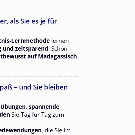
, als Sie es je für
tnis-Lernmethode
lernen
g und zeitsparend
. Schon
stbewusst auf Madagassisch
paß – und Sie bleiben
 Übungen
,
spannende
oden
Sie Tag für Tag zum
Redewendungen
, die Sie im