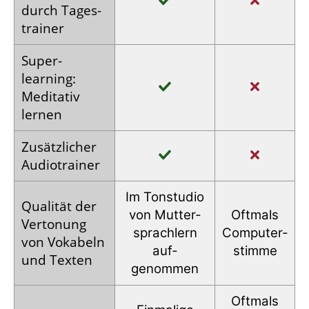
durch Tages­
trainer
Super­
learning:
Meditativ
lernen
Zusätz­licher
Audio­trainer
Im Tonstudio
Qualität der
von Mutter­
Oftmals
Vertonung
sprachlern
Computer­
von Vokabeln
auf­
stimme
und Texten
genommen
Oftmals