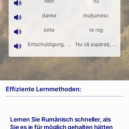
nein
nu
danke
mulţumesc
bitte
te rog
Entschuldigung, ...
Nu vă supăraţi, ...
Effiziente Lernmethoden:
Lernen Sie Rumänisch schneller, als
Sie es je für möglich gehalten hätten