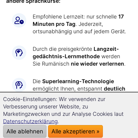
andere Sprachkurse:
Empfohlene Lernzeit: nur schnelle
17
Minuten pro Tag
. Jederzeit,
ortsunabhängig und auf jedem Gerät.
Durch die preisgekrönte
Langzeit­
gedächtnis-
Lernmethode
werden
Sie Rumänisch
nie wieder verlernen
.
Die
Superlearning-
Technologie
ermöglicht Ihnen, entspannt
deutlich
schneller
und mit besserer
Cookie-Einstellungen: Wir verwenden zur
Konzentration voranzukommen.
Verbesserung unserer Website, zu
Marketingzwecken und zur Analyse Cookies laut
Rumänisch lernen war
noch nie so
Datenschutzerklärung
.
einfach wie jetzt:
Alle ablehnen
Alle akzeptieren »
Alle Übungen werden Ihnen durch