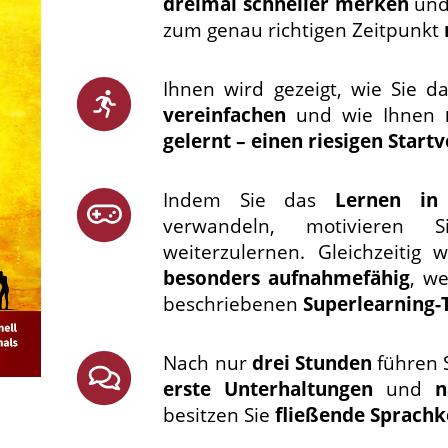
dreimal schneller merken
und
zum genau richtigen Zeitpunkt
Ihnen wird gezeigt, wie Sie d
vereinfachen
und wie Ihnen
gelernt – einen riesigen Startv
Indem Sie das
Lernen in 
verwandeln, motivieren S
weiterzulernen. Gleichzeitig
besonders aufnahmefähig
, w
beschriebenen
Superlearning-
Nach nur
drei Stunden
führen S
erste Unterhaltungen
und
n
besitzen Sie
fließende Sprachk