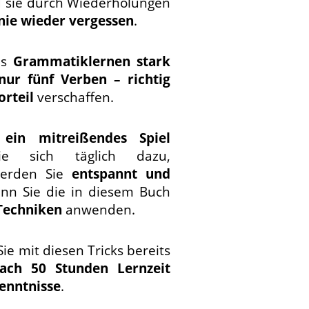
 sie durch Wiederholungen
nie wieder vergessen
.
as
Grammatiklernen stark
nur fünf Verben – richtig
orteil
verschaffen.
ein mitreißendes Spiel
ie sich täglich dazu,
 werden Sie
entspannt und
enn Sie die in diesem Buch
Techniken
anwenden.
ie mit diesen Tricks bereits
ach 50 Stunden Lernzeit
enntnisse
.