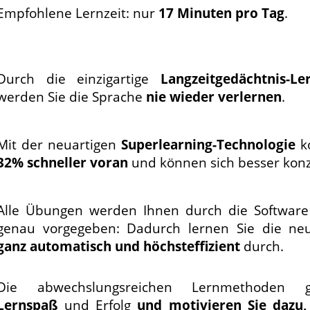
Empfohlene Lernzeit: nur
17 Minuten pro Tag
.
Durch die einzigartige
Langzeitgedächtnis-L
werden Sie die Sprache
nie wieder verlernen
.
Mit der neuartigen
Superlearning-Technologie
k
32% schneller voran
und können sich besser konz
Alle Übungen werden Ihnen durch die Software
genau vorgegeben: Dadurch lernen Sie die ne
ganz automatisch und höchsteffizient
durch.
Die abwechslungsreichen Lernmethoden ga
Lernspaß
und Erfolg
und motivieren Sie dazu,