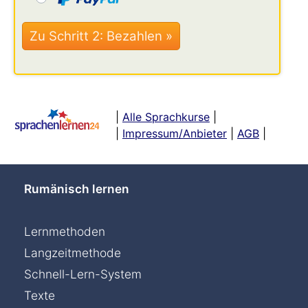
|
Alle Sprachkurse
|
|
Impressum/Anbieter
|
AGB
|
Rumänisch lernen
Lernmethoden
Langzeitmethode
Schnell-Lern-System
Texte