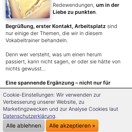
Redewendungen,
um in der
Liebe zu punkten
.
Begrüßung, erster Kontakt, Arbeitsplatz
sind
nur einige der Themen, die wir in diesem
Vokabeltrainer behandeln.
Denn wer versteht, was um einen herum
passiert, kann nicht sagen, er oder sie hätte von
nichts gewusst...
Eine spannende Ergänzung – nicht nur für
Singles.
Cookie-Einstellungen: Wir verwenden zur
Verbesserung unserer Website, zu
Marketingzwecken und zur Analyse Cookies laut
Sie haben
gerade
Datenschutzerklärung
.
jemanden aus Rumänien
Alle ablehnen
Alle akzeptieren »
kennengelernt
und wollen