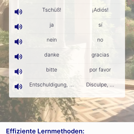
Tschüß!
¡Adiós!
ja
sí
nein
no
danke
gracias
bitte
por favor
Entschuldigung, ...
Disculpe, ...
Effiziente Lernmethoden: