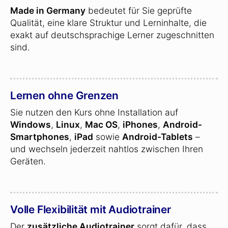
Made in Germany
bedeutet für Sie geprüfte
Qualität, eine klare Struktur und Lerninhalte, die
exakt auf deutschsprachige Lerner zugeschnitten
sind.
Lernen ohne Grenzen
Sie nutzen den Kurs ohne Installation auf
Windows
,
Linux
,
Mac OS
,
iPhones
,
Android-
Smartphones
,
iPad
sowie
Android-Tablets
–
und wechseln jederzeit nahtlos zwischen Ihren
Geräten.
Volle Flexibilität mit Audiotrainer
Der
zusätzliche Audiotrainer
sorgt dafür, dass