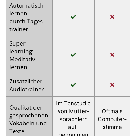
Auto­matisch
lernen
durch Tages­
trainer
Super­
learning:
Meditativ
lernen
Zusätz­licher
Audio­trainer
Im Tonstudio
Qualität der
von Mutter­
Oftmals
gesprochenen
sprachlern
Computer­
Vokabeln und
auf­
stimme
Texte
genommen