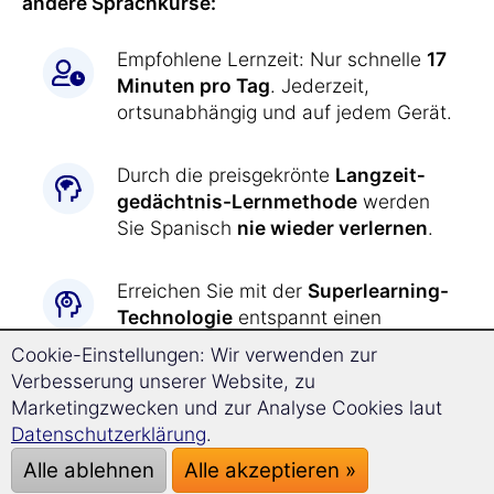
andere Sprachkurse:
Empfohlene Lernzeit: Nur schnelle
17
Minuten pro Tag
. Jederzeit,
ortsunabhängig und auf jedem Gerät.
Durch die preisgekrönte
Langzeit­
gedächtnis-
Lernmethode
werden
Sie Spanisch
nie wieder verlernen
.
Erreichen Sie mit der
Superlearning-
Technologie
entspannt einen
deutlich beschleunigten Lernerfolg
Cookie-Einstellungen: Wir verwenden zur
und steigern Sie Ihre
Verbesserung unserer Website, zu
Konzentrationsfähigkeit.
Marketingzwecken und zur Analyse Cookies laut
Datenschutzerklärung
.
Spanisch lernen war
noch nie so
Alle ablehnen
Alle akzeptieren »
einfach wie jetzt: