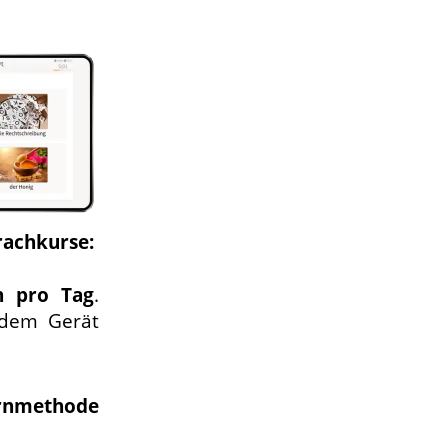
rachkurse:
n pro Tag
.
edem Gerät
rnmethode