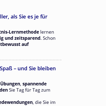
r, als Sie es je für
tnis-Lernmethode
lernen
tig und zeitsparend
. Schon
stbewusst auf
Spaß – und Sie bleiben
 Übungen
,
spannende
oden
Sie Tag für Tag zum
Redewendungen
, die Sie im