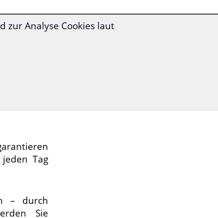
 zur Analyse Cookies laut
, entspannt
entration
 jetzt:
s
jeden Tag
erländisch
rantieren
 jeden Tag
in – durch
erden Sie