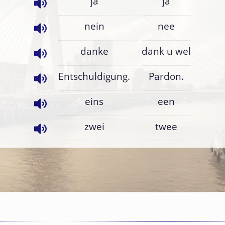
ja
ja
nein
nee
danke
dank u wel
Entschuldigung.
Pardon.
eins
een
zwei
twee