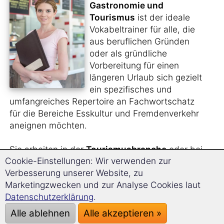
Gastronomie und
Tourismus
ist der ideale
Vokabeltrainer für alle, die
aus beruflichen Gründen
oder als gründliche
Vorbereitung für einen
längeren Urlaub sich gezielt
ein spezifisches und
umfangreiches Repertoire an Fachwortschatz
für die Bereiche Esskultur und Fremdenverkehr
aneignen möchten.
Sie arbeiten in der
Tourismusbranche
oder bei
Cookie-Einstellungen: Wir verwenden zur
einem
Reiseveranstalter
und benötigen für
Verbesserung unserer Website, zu
diese Arbeit den entsprechenden Wortschatz
Marketingzwecken und zur Analyse Cookies laut
auf Niederländisch?
Datenschutzerklärung
.
Sie planen, für einige Zeit ins Ausland zu gehen
Alle ablehnen
Alle akzeptieren »
und dort im
Service- oder Küchenbereich
zu