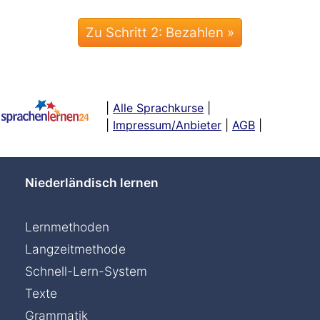
|
Alle Sprachkurse
|
|
Impressum/Anbieter
|
AGB
|
Niederländisch lernen
Lernmethoden
Langzeitmethode
Schnell-Lern-System
Texte
Chat »
Grammatik