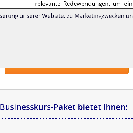
relevante Redewendungen, um ein
Eindruck zu hinterlassen.
serung unserer Website, zu Marketingzwecken und
Lernen Sie, was Sie zum Arbe
Niederlanden wirklich brauchen 
leicht verständlich
.
Zum Businesskurs-Paket & Preis »
Businesskurs-Paket bietet Ihnen: