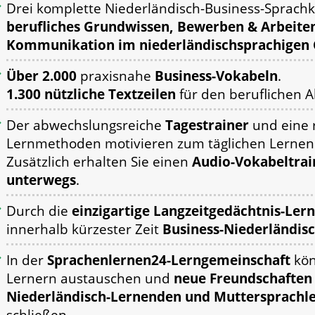
Drei komplette Niederländisch-Business-Sprach
berufliches Grundwissen,
Bewerben & Arbeiten
Kommunikation im niederländischsprachigen 
Über 2.000
praxisnahe
Business-Vokabeln
.
1.300 nützliche Textzeilen
für den beruflichen Al
Der abwechslungsreiche
Tagestrainer
und eine 
Lernmethoden motivieren zum täglichen Lernen
Zusätzlich erhalten Sie einen
Audio-Vokabeltrai
unterwegs
.
Durch die
einzigartige Langzeitgedächtnis-Le
innerhalb kürzester Zeit
Business-Niederländisc
In der
Sprachenlernen24-Lerngemeinschaft
kön
Lernern austauschen und
neue Freundschaften
Niederländisch-Lernenden und Muttersprachle
schließen.