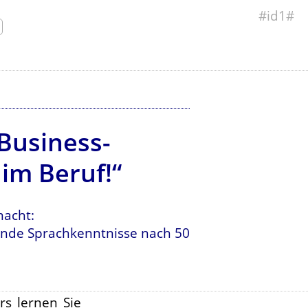
#id1#
Business-
im Beruf!“
macht:
ßende Sprachkenntnisse nach 50
rs lernen Sie