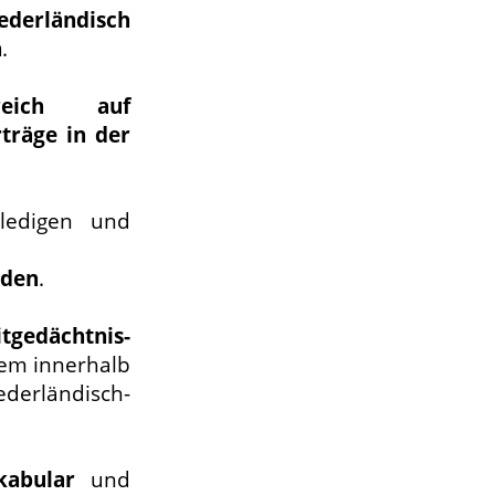
iederländisch
n
.
reich auf
träge in der
edigen und
nden
.
tgedächtnis-
em innerhalb
derländisch-
kabular
und