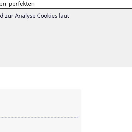
en perfekten
 zur Analyse Cookies laut
iten in den
–
einfach und