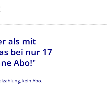
r als mit
s bei nur 17
hne Abo!"
lzahlung, kein Abo.