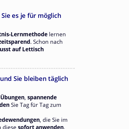
 Sie es je für möglich
tnis-Lernmethode
lernen
 zeitsparend
. Schon nach
sst auf Lettisch
und Sie bleiben täglich
 Übungen
,
spannende
oden
Sie Tag für Tag zum
Redewendungen
, die Sie im
n diese
sofort anwenden
.