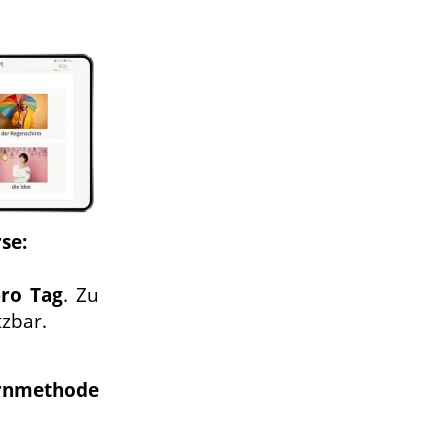
se:
ro Tag
. Zu
tzbar.
rnmethode