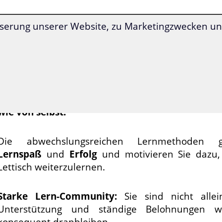
Mit der neuartigen
Superlearning-
Technologie
k
serung unserer Website, zu Marketingzwecken und
entspannt
deutlich schneller voran
und können s
konzentrieren.
Lettisch lernen war
noch nie so einfach wie jetzt:
Alle Übungen werden Ihnen durch den Kur
genau vorgegeben
. Dadurch lernen Sie Lettis
wie von selbst.
Die abwechslungsreichen Lernmethoden ga
Lernspaß
und
Erfolg
und motivieren Sie dazu,
Lettisch weiterzulernen.
Starke Lern-Community:
Sie sind nicht alle
Unterstützung und ständige Belohnungen w
konsequent dranbleiben.