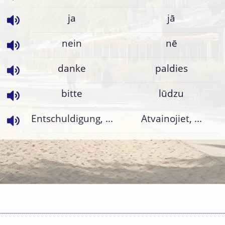
ja
jā
nein
nē
danke
paldies
bitte
lūdzu
Entschuldigung, ...
Atvainojiet, ...