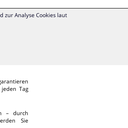
ommen Sie
 zur Analyse Cookies laut
ich besser
s
jeden Tag
ch
praktisch
rantieren
 jeden Tag
in – durch
erden Sie