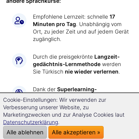
andere Sprachkurse:
Empfohlene Lernzeit: schnelle
17
Minuten pro Tag
. Unabhängig vom
Ort, zu jeder Zeit und auf jedem Gerät
zugänglich.
Durch die preisgekrönte
Langzeit­
gedächtnis-
Lernmethode
werden
Sie Türkisch
nie wieder verlernen
.
Dank der
Superlearning-
Technologie
erzielen Sie entspannt
Cookie-Einstellungen: Wir verwenden zur
einen
deutlich schnelleren
Verbesserung unserer Website, zu
Fortschritt
und können sich besser
Marketingzwecken und zur Analyse Cookies laut
konzentrieren.
Datenschutzerklärung
.
Alle ablehnen
Alle akzeptieren »
Türkisch lernen war
noch nie so