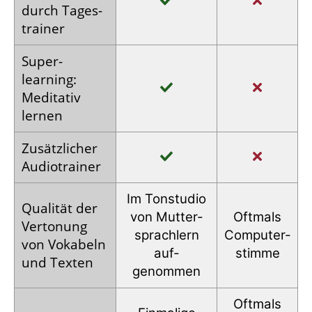
durch Tages­
trainer
Super­
learning:
Meditativ
lernen
Zusätz­licher
Audio­trainer
Im Tonstudio
Qualität der
von Mutter­
Oftmals
Vertonung
sprachlern
Computer­
von Vokabeln
auf­
stimme
und Texten
genommen
Oftmals