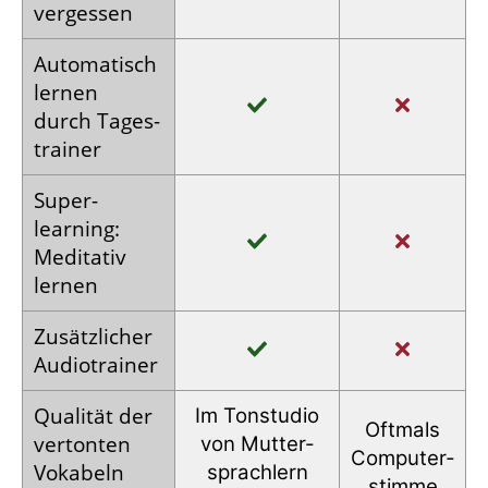
vergessen
Auto­matisch
lernen
durch Tages­
trainer
Super­
learning:
Meditativ
lernen
Zusätz­licher
Audio­trainer
Qualität der
Im Tonstudio
Oftmals
vertonten
von Mutter­
Computer­
Vokabeln
sprachlern
stimme