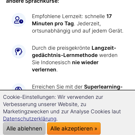
andere Sprachkurse:
Empfohlene Lernzeit: schnelle
17
Minuten pro Tag
. Jederzeit,
ortsunabhängig und auf jedem Gerät.
Durch die preisgekrönte
Langzeit­
gedächtnis-
Lernmethode
werden
Sie Indonesisch
nie wieder
verlernen
.
Erreichen Sie mit der
Superlearning-
Technologie
entspannt einen
Cookie-Einstellungen: Wir verwenden zur
deutlich beschleunigten Lernerfolg
Verbesserung unserer Website, zu
und steigern Sie Ihre
Marketingzwecken und zur Analyse Cookies laut
Konzentrationsfähigkeit.
Datenschutzerklärung
.
Alle ablehnen
Alle akzeptieren »
Indonesisch lernen war
noch nie so