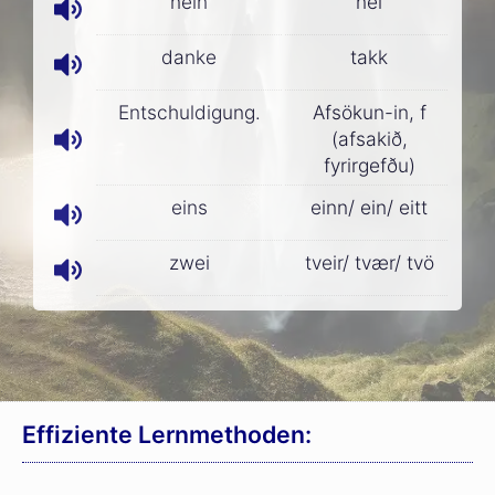
nein
nei
danke
takk
Entschuldigung.
Afsökun-in, f
(afsakið,
fyrirgefðu)
eins
einn/ ein/ eitt
zwei
tveir/ tvær/ tvö
Effiziente Lernmethoden: