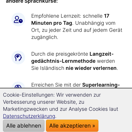
andere Sprachkurse:
Empfohlene Lernzeit: schnelle
17
Minuten pro Tag
. Unabhängig vom
Ort, zu jeder Zeit und auf jedem Gerät
zugänglich.
Durch die preisgekrönte
Langzeit­
gedächtnis-
Lernmethode
werden
Sie Isländisch
nie wieder verlernen
.
Erreichen Sie mit der
Superlearning-
Technologie
entspannt einen
Cookie-Einstellungen: Wir verwenden zur
deutlich beschleunigten Lernerfolg
Verbesserung unserer Website, zu
und steigern Sie Ihre
Marketingzwecken und zur Analyse Cookies laut
Konzentrationsfähigkeit.
Datenschutzerklärung
.
Alle ablehnen
Alle akzeptieren »
Isländisch lernen war
noch nie so