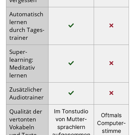
Auto­matisch
lernen
durch Tages­
trainer
Super­
learning:
Meditativ
lernen
Zusätz­licher
Audio­trainer
Qualität der
Im Tonstudio
Oftmals
vertonten
von Mutter­
Computer­
Vokabeln
sprachlern
stimme
und Texte
auf­genommen