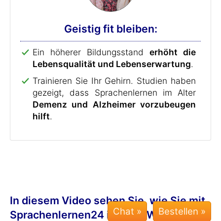
Geistig fit bleiben:
Ein höherer Bildungsstand
erhöht die
Lebensqualität und Lebenserwartung
.
Trainieren Sie Ihr Gehirn. Studien haben
gezeigt, dass Sprachenlernen im Alter
Demenz und Alzheimer vorzubeugen
hilft
.
In diesem Video sehen Sie, wie Sie mit
Chat »
Sprachenlernen24 in nur 7 Wochen