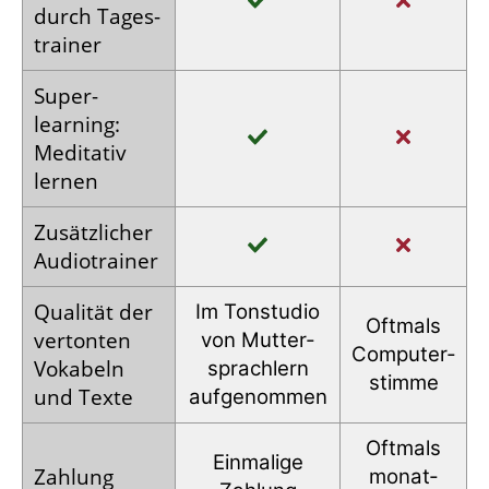
durch Tages­
trainer
Super­
learning:
Meditativ
lernen
Zusätz­licher
Audio­trainer
Qualität der
Im Tonstudio
Oftmals
vertonten
von Mutter­
Computer­
Vokabeln
sprachlern
stimme
und Texte
auf­genommen
Oftmals
Einmalige
Zahlung
monat­