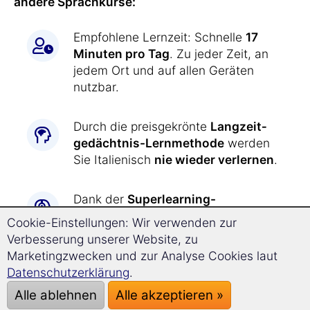
andere Sprachkurse:
Empfohlene Lernzeit: Schnelle
17
Minuten pro Tag
. Zu jeder Zeit, an
jedem Ort und auf allen Geräten
nutzbar.
Durch die preisgekrönte
Langzeit­
gedächtnis-
Lernmethode
werden
Sie Italienisch
nie wieder verlernen
.
Dank der
Superlearning-
Technologie
erzielen Sie entspannt
Cookie-Einstellungen: Wir verwenden zur
einen
deutlich schnelleren
Verbesserung unserer Website, zu
Fortschritt
und können sich besser
Marketingzwecken und zur Analyse Cookies laut
konzentrieren.
Datenschutzerklärung
.
Alle ablehnen
Alle akzeptieren »
Italienisch lernen war
noch nie so