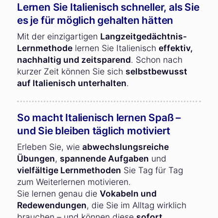
Lernen Sie Italienisch schneller, als Sie
es je für möglich gehalten hätten
Mit der einzigartigen
Langzeitgedächtnis-
Lernmethode
lernen Sie Italienisch
effektiv,
nachhaltig und zeitsparend
. Schon nach
kurzer Zeit können Sie sich
selbstbewusst
auf Italienisch unterhalten
.
So macht Italienisch lernen Spaß –
und Sie bleiben täglich motiviert
Erleben Sie, wie
abwechslungsreiche
Übungen
,
spannende Aufgaben
und
vielfältige Lernmethoden
Sie Tag für Tag
zum Weiterlernen motivieren.
Sie lernen genau die
Vokabeln und
Redewendungen
, die Sie im Alltag wirklich
brauchen – und können diese
sofort