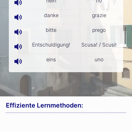
nein
no
danke
grazie
bitte
prego
Entschuldigung!
Scusa! / Scusi!
eins
uno
Effiziente Lernmethoden: