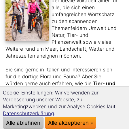
der ideale Vokabeltrainer für
alle, die sich einen
umfangreichen Wortschatz
zu den spannenden
Themenfeldern Umwelt und
Natur, Tier- und
Pflanzenwelt sowie vieles
Weitere rund um Meer, Landschaft, Wetter und
Jahreszeiten aneignen möchten.
Sie sind gerne in Italien und interessieren sich
für die dortige Flora und Fauna? Aber Sie
würden gerne auch erfahren, wie die
Tier- und
Pflanzenarten
auf Italienisch heißen?
Cookie-Einstellungen: Wir verwenden zur
Verbesserung unserer Website, zu
Sie sehen sich gern
Naturfilme im Original
an
Marketingzwecken und zur Analyse Cookies laut
und benötigen hierfür einen größeren
Datenschutzerklärung
.
Wortschatz?
Alle ablehnen
Alle akzeptieren »