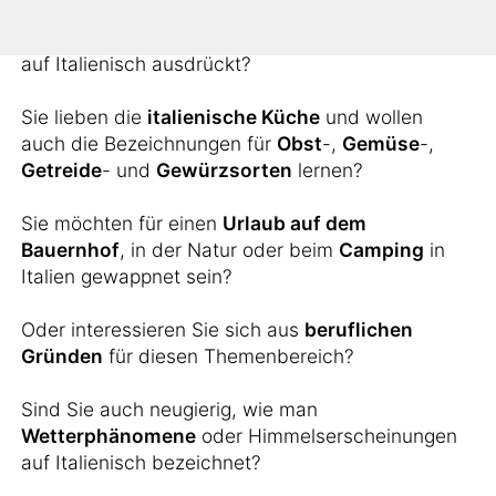
Sie möchten wissen, wie man landschaftliche
Erscheinungen wie
Inseln
,
Berge
oder
Flüsse
auf Italienisch ausdrückt?
Sie lieben die
italienische Küche
und wollen
auch die Bezeichnungen für
Obst
-,
Gemüse
-,
Getreide
- und
Gewürzsorten
lernen?
Sie möchten für einen
Urlaub auf dem
Bauernhof
, in der Natur oder beim
Camping
in
Italien gewappnet sein?
Oder interessieren Sie sich aus
beruflichen
Gründen
für diesen Themenbereich?
Sind Sie auch neugierig, wie man
Wetterphänomene
oder Himmelserscheinungen
auf Italienisch bezeichnet?