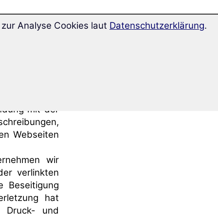
zur Analyse Cookies laut
Datenschutzerklärung
.
terialien etc.
stet. Dennoch
men wir keine
ndung mit der
schreibungen,
ren Webseiten
bernehmen wir
der verlinkten
e Beseitigung
rletzung hat
, Druck- und