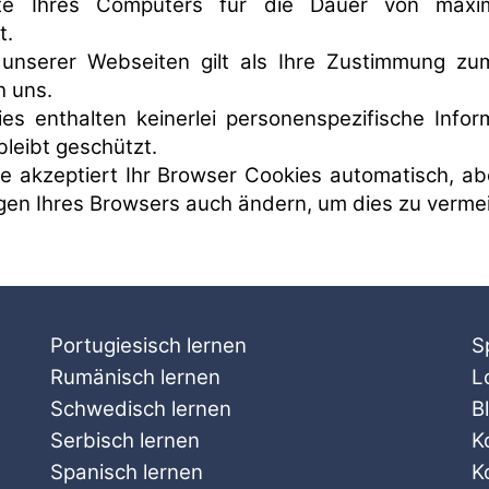
tte Ihres Computers für die Dauer von max
t.
unserer Webseiten gilt als Ihre Zustimmung z
h uns.
es enthalten keinerlei personenspezifische Inform
bleibt geschützt.
e akzeptiert Ihr Browser Cookies automatisch, ab
ngen Ihres Browsers auch ändern, um dies zu verme
Portugiesisch lernen
S
Rumänisch lernen
L
Schwedisch lernen
B
Serbisch lernen
K
Spanisch lernen
K