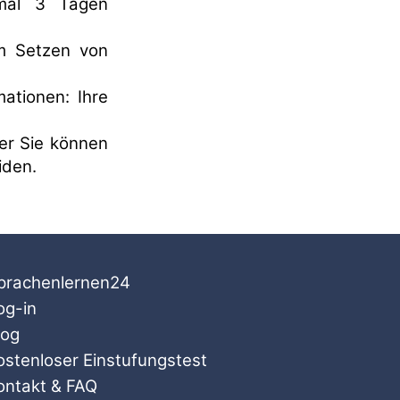
imal 3 Tagen
um Setzen von
ationen: Ihre
er Sie können
iden.
prachenlernen24
og-in
log
ostenloser Einstufungstest
ontakt & FAQ