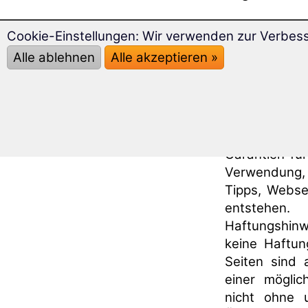
Es gelten un
Cookie-Einstellungen: Wir verwenden zur Verbes
Alle ablehnen
Alle akzeptieren »
Haftungsaus
Alle Beschrei
wurden nach 
lassen sich 
Garantien fü
Verwendung, 
Tipps, Webse
entstehen.
Haftungshinw
keine Haftung
Seiten sind 
einer mögli
nicht ohne 