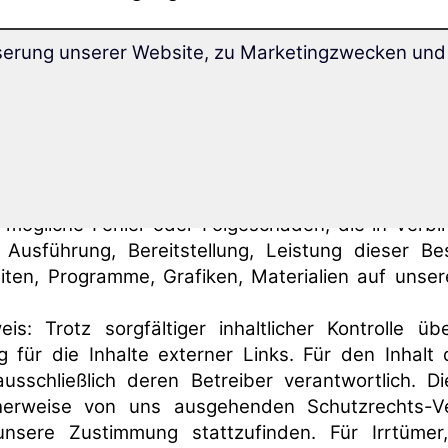
sere
AGB
.
serung unserer Website, zu Marketingzwecken und 
schluss:
bungen, Tipps, Webseiten, Programme, Grafiken, Ma
bestem Wissen erstellt und mit Sorgfalt gete
Fehler nicht ganz ausschließen. Daher überneh
r mögliche Fehler oder Folgeschäden, die in Verbi
Ausführung, Bereitstellung, Leistung dieser Be
iten, Programme, Grafiken, Materialien auf unse
eis: Trotz sorgfältiger inhaltlicher Kontrolle ü
 für die Inhalte externer Links. Für den Inhalt 
ausschließlich deren Betreiber verantwortlich. Di
cherweise von uns ausgehenden Schutzrechts-Ve
unsere Zustimmung stattzufinden. Für Irrtümer