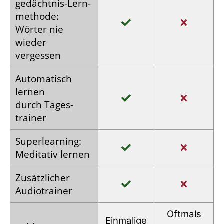
gedächtnis-
Lern­
methode:
Wörter nie
wieder
vergessen
Auto­matisch
lernen
durch Tages­
trainer
Super­learning:
Meditativ lernen
Zusätz­licher
Audio­trainer
Oftmals
Einmalige