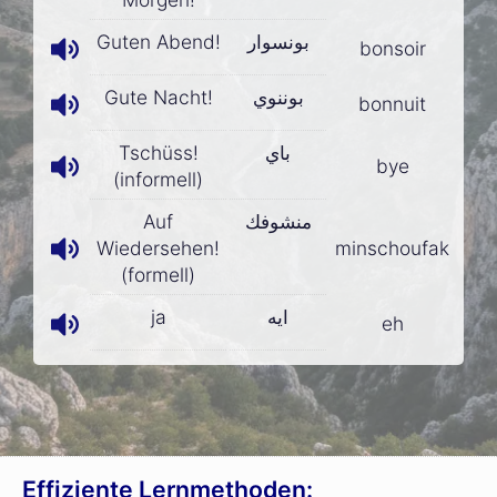
Guten Abend!
بونسوار
bonsoir
Gute Nacht!
بوننوي
bonnuit
Tschüss!
باي
bye
(informell)
Auf
منشوفك
Wiedersehen!
minschoufak
(formell)
ja
ايه
eh
Effiziente Lernmethoden: