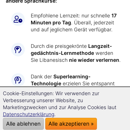
andere Sprachkurse:
Empfohlene Lernzeit: nur schnelle
17
Minuten pro Tag
. Überall, jederzeit
und auf jeglichem Gerät verfügbar.
Durch die preisgekrönte
Langzeit­
gedächtnis-
Lernmethode
werden
Sie Libanesisch
nie wieder verlernen
.
Dank der
Superlearning-
Technologie
erzielen Sie entspannt
einen
deutlich schnelleren
Cookie-Einstellungen: Wir verwenden zur
Fortschritt
und können sich besser
Verbesserung unserer Website, zu
konzentrieren.
Marketingzwecken und zur Analyse Cookies laut
Datenschutzerklärung
.
Libanesisch lernen war
noch nie so
Alle ablehnen
Alle akzeptieren »
einfach wie jetzt: