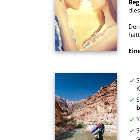
Beg
die
Den
hätt
Ein
S
K
S
b
S
S
s