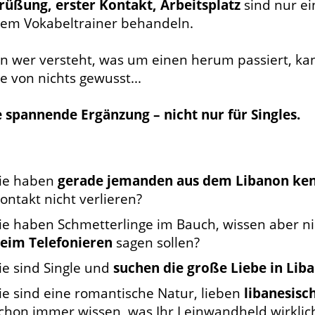
rüßung, erster Kontakt, Arbeitsplatz
sind nur ei
sem Vokabeltrainer behandeln.
n wer versteht, was um einen herum passiert, kann
e von nichts gewusst...
e spannende Ergänzung – nicht nur für Singles.
ie haben
gerade jemanden aus dem Libanon ke
ontakt nicht verlieren?
ie haben Schmetterlinge im Bauch, wissen aber nic
eim Telefonieren
sagen sollen?
ie sind Single und
suchen die große Liebe in Lib
ie sind eine romantische Natur, lieben
libanesisc
chon immer wissen, was Ihr Leinwandheld wirklich