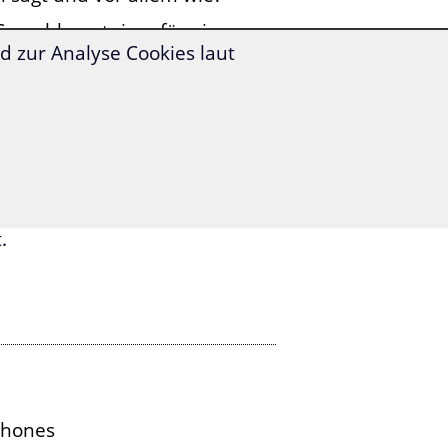
 Sprachkenntnisse für eine
 zur Analyse Cookies laut
nd, die Kollegin, die Sie
 einzuladen?
hen Männer, die Sie an der
 philosophieren?
ge für Sie!
ie mehr als 1.400 Vokabeln,
.
Phones