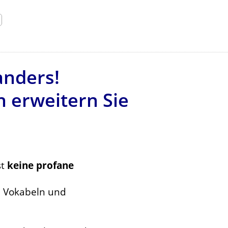
anders!
n erweitern Sie
st
keine profane
00 Vokabeln und