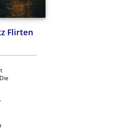
z Flirten
t
 Die
r
u