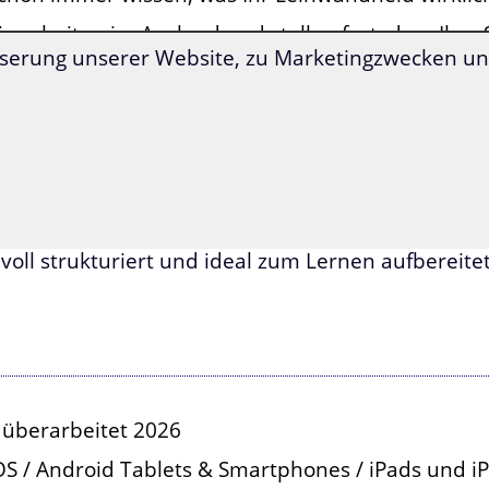
ie arbeiten im Ausland und stellen fest, dass Ihre
serung unserer Website, zu Marketingzwecken und
owerpoint-Präsentation reichen, Sie aber unfähig si
mmer so anstrahlt, auf Libanesisch ins Restaurant
ie wollen endlich wissen, ob die vielen libanesisc
otelbar flankieren, tatsächlich nur über ihr Kleid
 dann ist dieser Spezialwortschatz genau das Richti
dem Spezialwortschatz Flirten und Liebe lernen S
voll strukturiert und ideal zum Lernen aufbereitet
 überarbeitet 2026
OS / Android Tablets & Smartphones / iPads und i