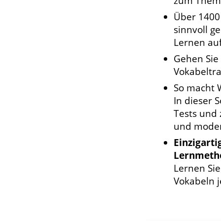
zum Thema
Über 1400
sinnvoll g
Lernen auf
Gehen Sie
Vokabeltra
So macht 
In dieser 
Tests und 
und modern
Einzigart
Lernmeth
Lernen Si
Vokabeln j