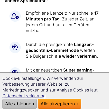
andere Sprachkurse:
Empfohlene Lernzeit: Nur schnelle
17
Minuten pro Tag
. Zu jeder Zeit, an
jedem Ort und auf allen Geräten
nutzbar.
Durch die preisgekrönte
Langzeit­
gedächtnis-
Lernmethode
werden
Sie Bulgarisch
nie wieder verlernen
.
Mit der neuartigen
Superlearning-
Technologie
kommen Sie entspannt
Cookie-Einstellungen: Wir verwenden zur
deutlich schneller voran
und können
Verbesserung unserer Website, zu
sich besser konzentrieren.
Marketingzwecken und zur Analyse Cookies laut
Datenschutzerklärung
.
Bulgarisch lernen war
noch nie so
Alle ablehnen
Alle akzeptieren »
einfach wie jetzt: