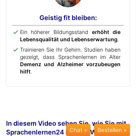
Geistig fit bleiben:
Ein höherer Bildungsstand
erhöht die
Lebensqualität und Lebenserwartung
.
Trainieren Sie Ihr Gehirn. Studien haben
gezeigt, dass Sprachenlernen im Alter
Demenz und Alzheimer vorzubeugen
hilft
.
In diesem Video sehen Sie, wie Sie mit
Chat »
Sprachenlernen24 in nur 7 Wochen