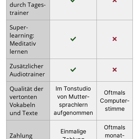
durch Tages­
trainer
Super­
learning:
Meditativ
lernen
Zusätz­licher
Audio­trainer
Qualität der
Im Tonstudio
Oftmals
vertonten
von Mutter­
Computer­
Vokabeln
sprachlern
stimme
und Texte
auf­genommen
Oftmals
Einmalige
Zahlung
monat­