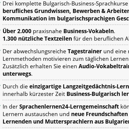
Drei komplette Bulgarisch-Business-Sprachkurs
berufliches Grundwissen,
Bewerben & Arbeiten
Kommunikation im bulgarischsprachigen Gesc
Über 2.000
praxisnahe
Business-Vokabeln
.
1.300 nützliche Textzeilen
für den beruflichen Al
Der abwechslungsreiche
Tagestrainer
und eine 
Lernmethoden motivieren zum täglichen Lernen
Zusätzlich erhalten Sie einen
Audio-Vokabeltrai
unterwegs
.
Durch die
einzigartige Langzeitgedächtnis-Le
innerhalb kürzester Zeit
Business-Bulgarisch le
In der
Sprachenlernen24-Lerngemeinschaft
kön
Lernern austauschen und
neue Freundschaften 
Lernenden und Muttersprachlern aus Bulgarie