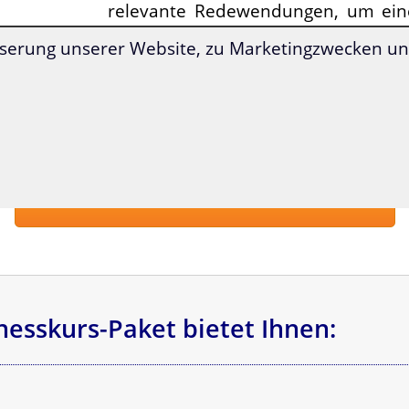
relevante Redewendungen, um ein
Eindruck zu hinterlassen.
serung unserer Website, zu Marketingzwecken und
Lernen Sie, was Sie zum Arbeiten 
wirklich brauchen –
einfach
verständlich
.
Zum Businesskurs-Paket & Preis »
nesskurs-Paket bietet Ihnen: