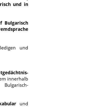
risch und in
f Bulgarisch
Fremdsprache
edigen und
tgedächtnis-
em innerhalb
Bulgarisch-
kabular
und