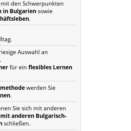
e mit den Schwerpunkten
 in Bulgarien
sowie
häftsleben
.
ltag.
riesige Auswahl an
.
ner
für ein
flexibles Lernen
rnmethode
werden Sie
rnen
.
nen Sie sich mit anderen
mit anderen Bulgarisch-
n
schließen.