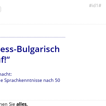
#id1#
ess-Bulgarisch
f!“
macht:
nde Sprachkenntnisse nach 50
rnen Sie
alles,