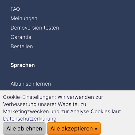
FAQ
Meinungen
Demoversion testen
Garantie
Bestellen
Sprachen
Albanisch lernen
Dänisch lernen
Cookie-Einstellungen: Wir verwenden zur
Englisch lernen
Verbesserung unserer Website, zu
Marketingzwecken und zur Analyse Cookies laut
Finnisch lernen
Datenschutzerklärung
.
Französisch lernen
Alle ablehnen
Alle akzeptieren »
Griechisch lernen