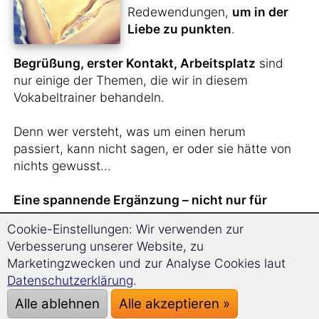
Redewendungen,
um in der
Liebe zu punkten
.
Begrüßung, erster Kontakt, Arbeitsplatz
sind
nur einige der Themen, die wir in diesem
Vokabeltrainer behandeln.
Denn wer versteht, was um einen herum
passiert, kann nicht sagen, er oder sie hätte von
nichts gewusst...
Eine spannende Ergänzung – nicht nur für
Singles.
Cookie-Einstellungen: Wir verwenden zur
Verbesserung unserer Website, zu
Marketingzwecken und zur Analyse Cookies laut
Sie haben
gerade
Datenschutzerklärung
.
jemanden aus Bulgarien
Alle ablehnen
Alle akzeptieren »
kennengelernt
und wollen