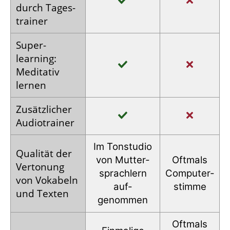
durch Tages­
trainer
Super­
learning:
Meditativ
lernen
Zusätz­licher
Audio­trainer
Im Tonstudio
Qualität der
von Mutter­
Oftmals
Vertonung
sprachlern
Computer­
von Vokabeln
auf­
stimme
und Texten
genommen
Oftmals