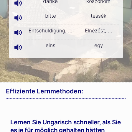
danke
köszönöm
bitte
tessék
Entschuldigung, ...
Elnézést, ...
eins
egy
Effiziente Lernmethoden:
Lernen Sie Ungarisch schneller, als Sie
es je für möglich gehalten hätten