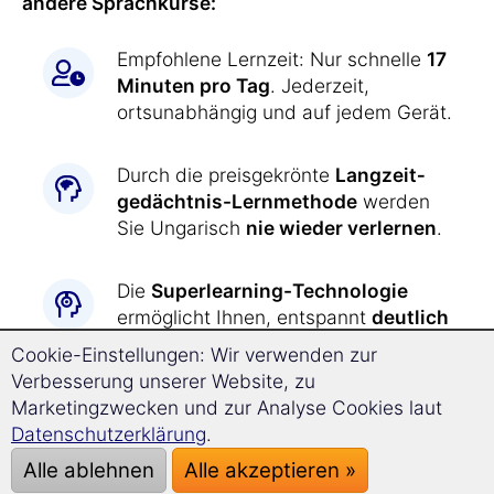
andere Sprachkurse:
Empfohlene Lernzeit: Nur schnelle
17
Minuten pro Tag
. Jederzeit,
ortsunabhängig und auf jedem Gerät.
Durch die preisgekrönte
Langzeit­
gedächtnis-
Lernmethode
werden
Sie Ungarisch
nie wieder verlernen
.
Die
Superlearning-
Technologie
ermöglicht Ihnen, entspannt
deutlich
schneller
und mit besserer
Cookie-Einstellungen: Wir verwenden zur
Konzentration voranzukommen.
Verbesserung unserer Website, zu
Marketingzwecken und zur Analyse Cookies laut
Ungarisch lernen war
noch nie so
Datenschutzerklärung
.
einfach wie jetzt:
Alle ablehnen
Alle akzeptieren »
Alle Übungen werden Ihnen durch