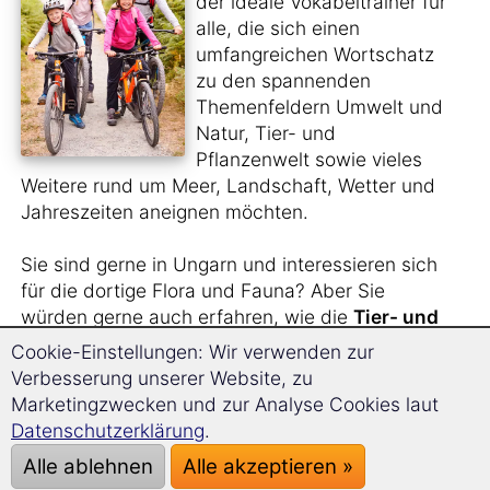
der ideale Vokabeltrainer für
alle, die sich einen
umfangreichen Wortschatz
zu den spannenden
Themenfeldern Umwelt und
Natur, Tier- und
Pflanzenwelt sowie vieles
Weitere rund um Meer, Landschaft, Wetter und
Jahreszeiten aneignen möchten.
Sie sind gerne in Ungarn und interessieren sich
für die dortige Flora und Fauna? Aber Sie
würden gerne auch erfahren, wie die
Tier- und
Pflanzenarten
auf Ungarisch heißen?
Cookie-Einstellungen: Wir verwenden zur
Verbesserung unserer Website, zu
Sie sehen sich gern
Naturfilme im Original
an
Marketingzwecken und zur Analyse Cookies laut
und benötigen hierfür einen größeren
Datenschutzerklärung
.
Wortschatz?
Alle ablehnen
Alle akzeptieren »