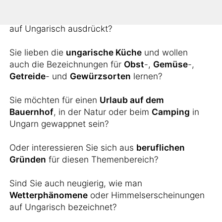
Sie möchten wissen, wie man landschaftliche
Erscheinungen wie
Inseln
,
Berge
oder
Flüsse
auf Ungarisch ausdrückt?
Sie lieben die
ungarische Küche
und wollen
auch die Bezeichnungen für
Obst
-,
Gemüse
-,
Getreide
- und
Gewürzsorten
lernen?
Sie möchten für einen
Urlaub auf dem
Bauernhof
, in der Natur oder beim
Camping
in
Ungarn gewappnet sein?
Oder interessieren Sie sich aus
beruflichen
Gründen
für diesen Themenbereich?
Sind Sie auch neugierig, wie man
Wetterphänomene
oder Himmelserscheinungen
auf Ungarisch bezeichnet?