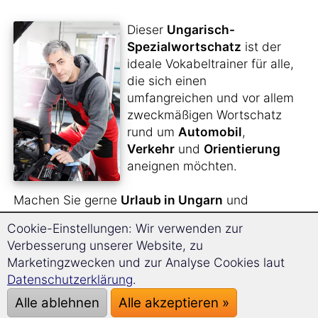
Dieser
Ungarisch-
Spezialwortschatz
ist der
ideale Vokabeltrainer für alle,
die sich einen
umfangreichen und vor allem
zweckmäßigen Wortschatz
rund um
Automobil
,
Verkehr
und
Orientierung
aneignen möchten.
Machen Sie gerne
Urlaub in Ungarn
und
möchten für Ihre Reise dorthin gerüstet sein?
Cookie-Einstellungen: Wir verwenden zur
Verbesserung unserer Website, zu
Sie suchen nach einem
unentbehrlichen
Marketingzwecken und zur Analyse Cookies laut
Reisebegleiter
, der Ihnen für alle Situationen
Datenschutzerklärung
.
und Eventualitäten bei Ihrer Fahrt das nötige
sprachliche Rüstzeug zur Hand gibt?
Alle ablehnen
Alle akzeptieren »