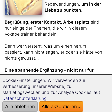
Redewendungen,
um in der
Liebe zu punkten
.
Begrüßung, erster Kontakt, Arbeitsplatz
sind
nur einige der Themen, die wir in diesem
Vokabeltrainer behandeln.
Denn wer versteht, was um einen herum
passiert, kann nicht sagen, er oder sie hätte von
nichts gewusst...
Eine spannende Ergänzung – nicht nur für
Singles.
Cookie-Einstellungen: Wir verwenden zur
Verbesserung unserer Website, zu
Marketingzwecken und zur Analyse Cookies laut
Sie haben
gerade
Datenschutzerklärung
.
jemanden aus Ungarn
Alle ablehnen
Alle akzeptieren »
kennengelernt
und wollen