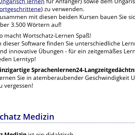
Ungarisch lernen
für Anfänger) sowie dem Ungaris
ortgeschrittene
) zu verwenden.
usammen mit diesen beiden Kursen bauen Sie sic
ber 3.500 Wörtern auf!
o macht Wortschatz-Lernen Spaß!
n dieser Software finden Sie unterschiedliche Ler
nd innovative Übungen - für ein zeitgemäßes Lern
eden Lerntyp!
inzigartige Sprachenlernen24-Langzeitgedächt
ernen Sie in atemberaubender Geschwindigkeit Un
u vergessen!
chatz Medizin
z Medizin
ist ein didaktisch