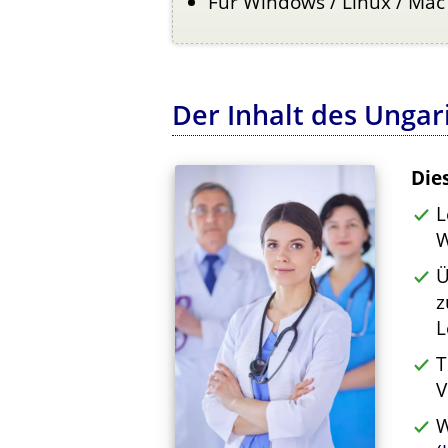
Für Windows / Linux / Mac
Der Inhalt des Unga
Die
L
W
Ü
z
L
T
V
W