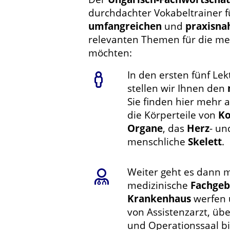
durchdachter Vokabeltrainer fü
umfangreichen
und
praxisna
relevanten Themen für die me
möchten:
In den ersten fünf Le
stellen wir Ihnen den
Sie finden hier mehr a
die Körperteile von
Ko
Organe
, das
Herz
- u
menschliche
Skelett
.
Weiter geht es dann m
medizinische
Fachgeb
Krankenhaus
werfen 
von Assistenzarzt, üb
und Operationssaal bis