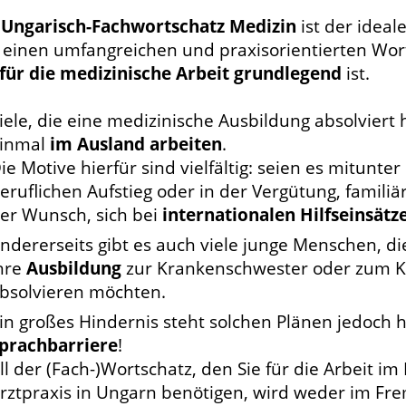
r
Ungarisch-Fachwortschatz Medizin
ist der ideale
h einen umfangreichen und praxisorientierten Wo
für die medizinische Arbeit grundlegend
ist.
iele, die eine medizinische Ausbildung absolvie
inmal
im Ausland arbeiten
.
ie Motive hierfür sind vielfältig: seien es mitunter
eruflichen Aufstieg oder in der Vergütung, famili
er Wunsch, sich bei
internationalen Hilfseinsätz
ndererseits gibt es auch viele junge Menschen, di
hre
Ausbildung
zur Krankenschwester oder zum K
bsolvieren möchten.
in großes Hindernis steht solchen Plänen jedoch 
prachbarriere
!
ll der (Fach-)Wortschatz, den Sie für die Arbeit i
rztpraxis in Ungarn benötigen, wird weder im Fr