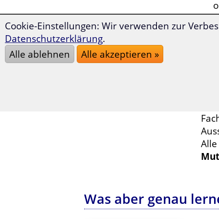
o
Z
Cookie-Einstellungen: Wir verwenden zur Verbes
v
Datenschutzerklärung
.
s
Alle ablehnen
Alle akzeptieren »
Um 
geb
die
Prak
Fac
Auss
All
Mut
Was aber genau lerne