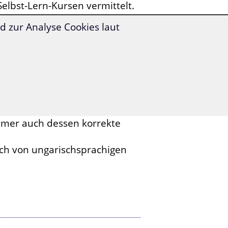
elbst-Lern-Kursen vermittelt.
e dieses Fachvokabular
 zur Analyse Cookies laut
ichtige Aussprache
kennen,
einen Kurs an die Hand zu
en Wortschatz
erlernen, hat
mmenarbeit mit medizinischen
das medizinische
immer auch dessen korrekte
ich von ungarischsprachigen