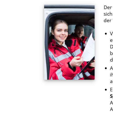
De
sic
der
V
e
D
b
d
A
i
a
E
S
A
A