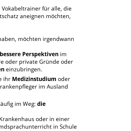
 Vokabeltrainer für alle, die
rtschatz aneignen möchten,
rt haben, möchten irgendwann
bessere Perspektiven
im
äre oder private Gründe oder
en
einzubringen.
e ihr
Medizinstudium
oder
rankenpfleger im Ausland
häufig im Weg:
die
m Krankenhaus oder in einer
emdsprachunterricht in Schule