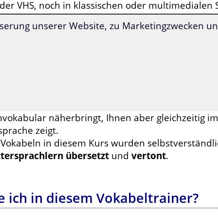
der VHS, noch in klassischen oder multimedialen S
war gibt es auf dem Markt auch Wörterbücher, di
serung unserer Website, zu Marketingzwecken und
ermitteln, jedoch lernen Sie bei diesen nicht
die r
ondern lediglich die Schreibweise der Wörter.
dieser Problematik entgegenzuwirken und Ihnen 
en, mit dem Sie einen zweckmäßigen
medizinisch
 Redaktion von Sprachenlernen24 - in enger Zusa
tikern - einen Kurs entwickelt, der Ihnen sowohl 
hvokabular näherbringt, Ihnen aber gleichzeitig 
prache zeigt.
e Vokabeln in diesem Kurs wurden selbstverständl
tersprachlern übersetzt
und
vertont
.
 ich in diesem Vokabeltrainer?