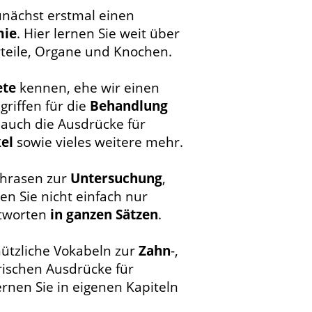
unächst erstmal einen
mie
. Hier lernen Sie weit über
teile, Organe und Knochen.
ete
kennen, ehe wir einen
riffen für die
Behandlung
 auch die Ausdrücke für
el
sowie vieles weitere mehr.
 Phrasen zur
Untersuchung
,
n Sie nicht einfach nur
ntworten
in ganzen Sätzen
.
nützliche Vokabeln zur
Zahn
-,
rischen Ausdrücke für
ernen Sie in eigenen Kapiteln