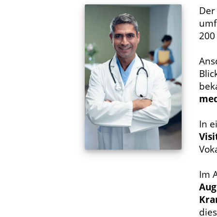
De
umf
200
Ans
Blic
bek
med
In e
Visi
Vok
Im A
Aug
Kra
dies