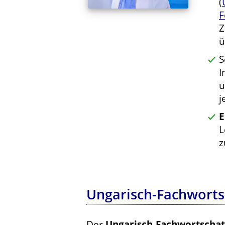
(
F
Z
ü
S
I
u
j
E
L
z
Ungarisch-Fachworts
Der
Ungarisch-Fachwortschat