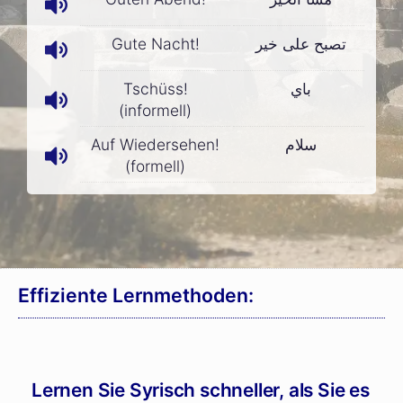
Gute Nacht!
تصبح على خير
Tschüss!
باي
(informell)
Auf Wiedersehen!
سلام
(formell)
Effiziente Lernmethoden:
Lernen Sie Syrisch schneller, als Sie es