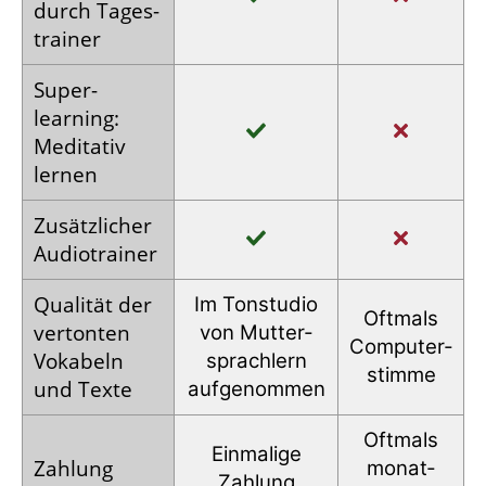
durch Tages­
trainer
Super­
learning:
Meditativ
lernen
Zusätz­licher
Audio­trainer
Qualität der
Im Tonstudio
Oftmals
vertonten
von Mutter­
Computer­
Vokabeln
sprachlern
stimme
und Texte
auf­genommen
Oftmals
Einmalige
Zahlung
monat­
Zahlung