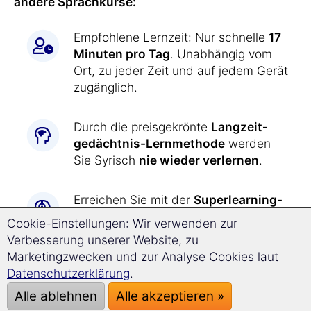
andere Sprachkurse:
Empfohlene Lernzeit: Nur schnelle
17
Minuten pro Tag
. Unabhängig vom
Ort, zu jeder Zeit und auf jedem Gerät
zugänglich.
Durch die preisgekrönte
Langzeit­
gedächtnis-
Lernmethode
werden
Sie Syrisch
nie wieder verlernen
.
Erreichen Sie mit der
Superlearning-
Technologie
entspannt einen
Cookie-Einstellungen: Wir verwenden zur
deutlich beschleunigten Lernerfolg
Verbesserung unserer Website, zu
und steigern Sie Ihre
Marketingzwecken und zur Analyse Cookies laut
Konzentrationsfähigkeit.
Datenschutzerklärung
.
Alle ablehnen
Alle akzeptieren »
Syrisch lernen war
noch nie so