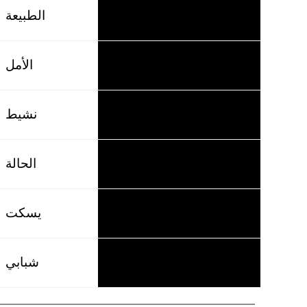
الطبيعة
die Natur
الأمل
die Hoffnung
نشيط
fleißig
الحالة
der Zustand
يسكت
schweigen
شبابي
jugendlich