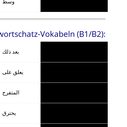
وسط
mitten
ortschatz-Vokabeln (B1/B2):
بعد ذلك
hinterher
يعلق على
aufhängen
المتفرج
der Zuschauer
يحترق
verbrennen