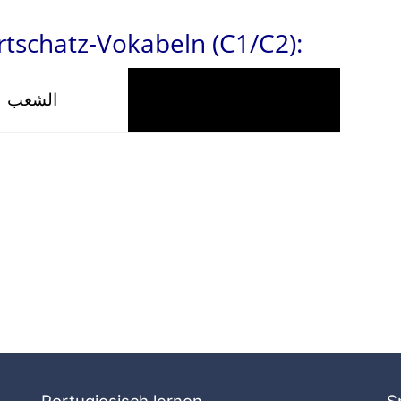
tschatz-Vokabeln (C1/C2):
الشعب
die Bevölkerung