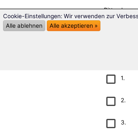
Bitte kreu
Cookie-Einstellungen: Wir verwenden zur Verbes
anschließend
Alle ablehnen
Alle akzeptieren »
Wenn Sie mi
darunter au
Grundwo
1.
2.
3.