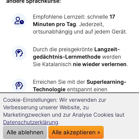
andere Sprachkurse:
Empfohlene Lernzeit: schnelle
17
Minuten pro Tag
. Jederzeit,
ortsunabhängig und auf jedem Gerät.
Durch die preisgekrönte
Langzeit­
gedächtnis-
Lernmethode
werden
Sie Katalanisch
nie wieder verlernen
.
Erreichen Sie mit der
Superlearning-
Technologie
entspannt einen
deutlich beschleunigten Lernerfolg
Cookie-Einstellungen: Wir verwenden zur
und steigern Sie Ihre
Verbesserung unserer Website, zu
Konzentrationsfähigkeit.
Marketingzwecken und zur Analyse Cookies laut
Datenschutzerklärung
.
Katalanisch lernen war
noch nie so
Alle ablehnen
Alle akzeptieren »
einfach wie jetzt: