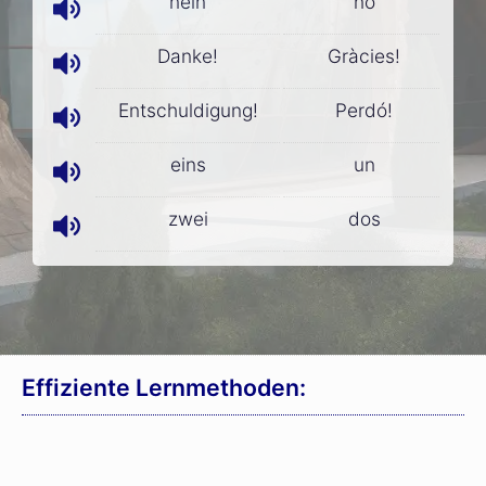
nein
no
Danke!
Gràcies!
Entschuldigung!
Perdó!
eins
un
zwei
dos
Effiziente Lernmethoden: