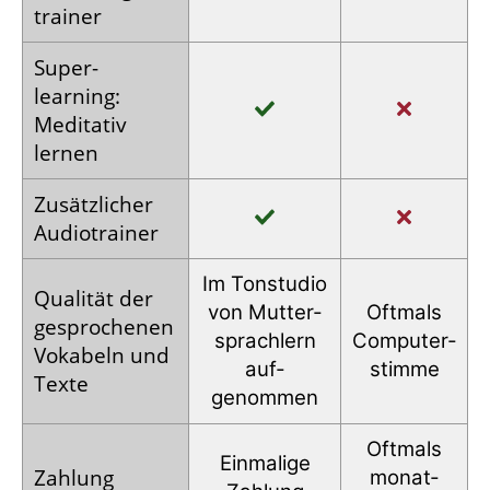
trainer
Super­
learning:
Meditativ
lernen
Zusätz­licher
Audio­trainer
Im Tonstudio
Qualität der
von Mutter­
Oftmals
gesprochenen
sprachlern
Computer­
Vokabeln und
auf­
stimme
Texte
genommen
Oftmals
Einmalige
Zahlung
monat­